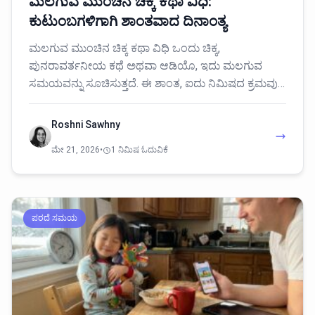
ಮಲಗುವ ಮುಂಚಿನ ಚಿಕ್ಕ ಕಥಾ ವಿಧಿ:
ಕುಟುಂಬಗಳಿಗಾಗಿ ಶಾಂತವಾದ ದಿನಾಂತ್ಯ
ಮಲಗುವ ಮುಂಚಿನ ಚಿಕ್ಕ ಕಥಾ ವಿಧಿ ಒಂದು ಚಿಕ್ಕ,
ಪುನರಾವರ್ತನೀಯ ಕಥೆ ಅಥವಾ ಆಡಿಯೊ, ಇದು ಮಲಗುವ
ಸಮಯವನ್ನು ಸೂಚಿಸುತ್ತದೆ. ಈ ಶಾಂತ, ಐದು ನಿಮಿಷದ ಕ್ರಮವು…
Roshni Sawhny
ಮೇ 21, 2026
•
1 ನಿಮಿಷ ಓದುವಿಕೆ
ಪರದೆ ಸಮಯ