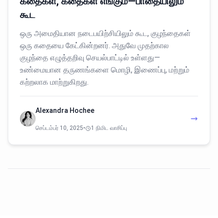
கதைகள், கதைகள் எங்கும்—பாதையிலும்
கூட
ஒரு அமைதியான நடைபயிற்சியிலும் கூட, குழந்தைகள்
ஒரு கதையை கேட்கின்றனர். அதுவே முதற்கால
குழந்தை எழுத்தறிவு செயல்பாட்டில் உள்ளது—
உண்மையான தருணங்களை மொழி, இணைப்பு, மற்றும்
கற்றலாக மாற்றுகிறது.
Alexandra Hochee
செப்டம்பர் 10, 2025
•
1 நிமிட வாசிப்பு