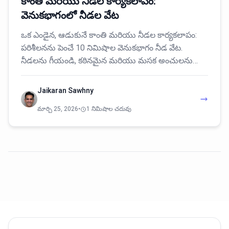
కాంతి మరియు నీడల కార్యకలాపం:
వెనుకభాగంలో నీడల వేట
ఒక ఎండైన, ఆడుకునే కాంతి మరియు నీడల కార్యకలాపం:
పరిశీలనను పెంచే 10 నిమిషాల వెనుకభాగం నీడ వేట.
నీడలను గీయండి, కఠినమైన మరియు మసక అంచులను…
Jaikaran Sawhny
మార్చి 25, 2026
•
1 నిమిషాల చదువు