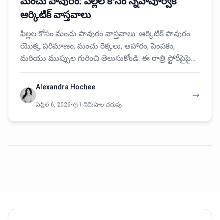
మంచు పావురం: పిల్లల కోసం స్నేహపూర్వక
ఆర్కిటిక్ వాస్తవాలు
పిల్లల కోసం మంచు పావురం వాస్తవాలు: ఆర్కిటిక్ పావురం
యొక్క పరిమాణం, మంచు రెక్కలు, ఆహారం, పెంపకం,
మరియు ముప్పుల గురించి తెలుసుకోండి. ఈ రాత్రి స్టోరీపైపై…
Alexandra Hochee
ఏప్రిల్ 6, 2026
•
1 నిమిషాల చదువు