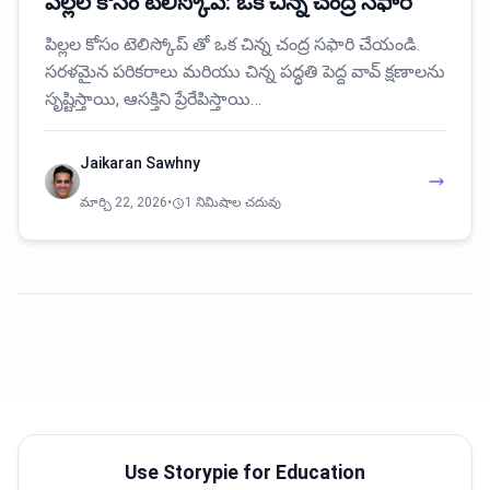
పిల్లల కోసం టెలిస్కోప్: ఒక చిన్న చంద్ర సఫారి
పిల్లల కోసం టెలిస్కోప్ తో ఒక చిన్న చంద్ర సఫారి చేయండి.
సరళమైన పరికరాలు మరియు చిన్న పద్ధతి పెద్ద వావ్ క్షణాలను
సృష్టిస్తాయి, ఆసక్తిని ప్రేరేపిస్తాయి…
Jaikaran Sawhny
మార్చి 22, 2026
•
1 నిమిషాల చదువు
Use Storypie for Education