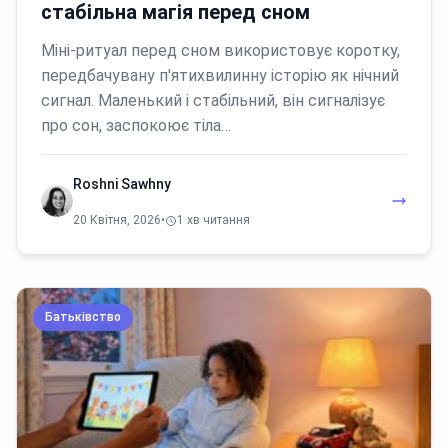
стабільна магія перед сном
Міні-ритуал перед сном використовує коротку,
передбачувану п'ятихвилинну історію як нічний
сигнал. Маленький і стабільний, він сигналізує
про сон, заспокоює тіла…
Roshni Sawhny
20 Квітня, 2026
•
1 хв читання
Батьківство