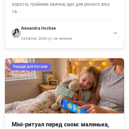
короткі, грайливі звички, ідеї для різного віку
та…
Alexandra Hochee
24 Квітня, 2026
•
1 хв читання
Поради для батьків
Міні-ритуал перед сном: маленька,