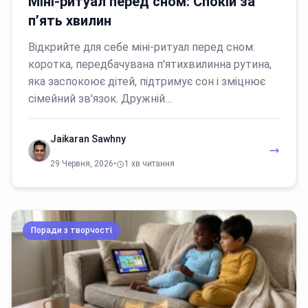
Міні-ритуал перед сном: Спокій за
п’ять хвилин
Відкрийте для себе міні-ритуал перед сном:
коротка, передбачувана п'ятихвилинна рутина,
яка заспокоює дітей, підтримує сон і зміцнює
сімейний зв'язок. Дружній…
Jaikaran Sawhny
29 Червня, 2026
•
1 хв читання
Поради з творчості