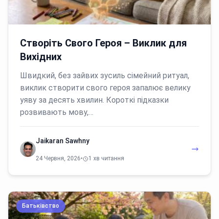
Створіть Свого Героя – Виклик для
Вихідних
Швидкий, без зайвих зусиль сімейний ритуал,
виклик створити свого героя запалює велику
уяву за десять хвилин. Короткі підказки
розвивають мову,…
Jaikaran Sawhny
24 Червня, 2026
•
1 хв читання
Батьківство