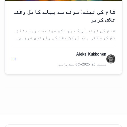
شام کی نیند: سونے سے پہلے کامل وقفہ
تلاش کریں
شام کی نیند آپ کے بچے کو سونے سے پہلے تازہ
دم کر سکتی ہے، لیکن وقت کی پابندی ضروری…
Aleksi Kukkonen
ستمبر 26, 2025
•
0 منٹ پڑھیں