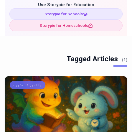
Use Storypie for Education
Storypie for Schools
Storypie for Homeschools
Tagged Articles
(1)
والدین کے مشورے