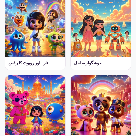
خوشگوار ساحل
تارے اور روبوٹ کا رقص