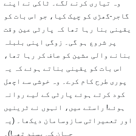
وہ تیاری کرنے لگے۔ ٹاکی نے اپنے
گاجر-گھڑی کو چیک کیا، جو اس بات کو
یقینی بنا رہا تھا کہ پارٹی عین وقت
پر شروع ہو گی۔ زوگی اپنی بلبلہ
بنانے والی مشین کو صاف کر رہا تھا،
اس بات کو یقینی بناتے ہوئے کہ یہ
پوری طرح کام کرے۔ وہ خوشی سے اچھل
کود کرتے ہوئے پارٹی کے لیے روانہ
ہوئے! راستے میں، انہوں نے ٹرینیں
اور تعمیراتی سازوسامان دیکھا۔ (یہ
جہان کی پسند تھی!)۔