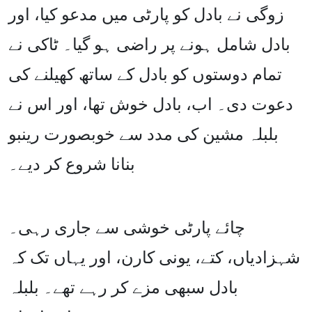
زوگی نے بادل کو پارٹی میں مدعو کیا، اور
بادل شامل ہونے پر راضی ہو گیا۔ ٹاکی نے
تمام دوستوں کو بادل کے ساتھ کھیلنے کی
دعوت دی۔ اب، بادل خوش تھا، اور اس نے
بلبلہ مشین کی مدد سے خوبصورت رینبو
بنانا شروع کر دیے۔
چائے پارٹی خوشی سے جاری رہی۔
شہزادیاں، کتے، یونی کارن، اور یہاں تک کہ
بادل سبھی مزے کر رہے تھے۔ بلبلہ