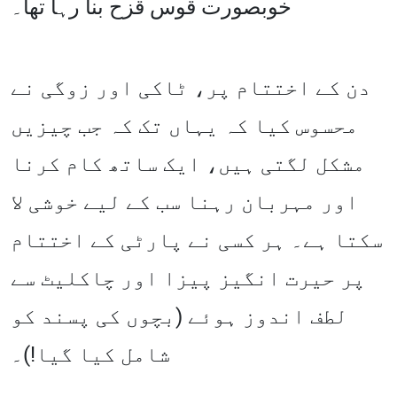
خوبصورت قوس قزح بنا رہا تھا۔
دن کے اختتام پر، ٹاکی اور زوگی نے
محسوس کیا کہ یہاں تک کہ جب چیزیں
مشکل لگتی ہیں، ایک ساتھ کام کرنا
اور مہربان رہنا سب کے لیے خوشی لا
سکتا ہے۔ ہر کسی نے پارٹی کے اختتام
پر حیرت انگیز پیزا اور چاکلیٹ سے
لطف اندوز ہوئے (بچوں کی پسند کو
شامل کیا گیا!)۔