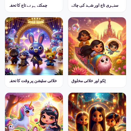
سنہری تاج اور شہد کی چائے
چمکتے ہوئے تاج کا تحفہ
ٹِکو اور خلائی مخلوق
خلائی سٹیشن پر وقت کا تحفہ