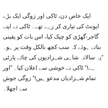
ایک خاص دن، ٹاکی اور زوگی ایک بڑے
ایونٹ کی تیاری کر رہے تھے۔ ٹاکی نے اپنے
گاجر-گھڑی کو چیک کیا، اس بات کو یقینی
بناتے ہوئے کہ سب کچھ بالکل وقت پر ہو۔
"یہ سالانہ شاہی شہزادیوں کی چائے پارٹی
ہے!" ٹاکی نے خوشی سے اعلان کیا۔ "اور
تمام شہزادیاں مدعو ہیں!" زوگی جوش
سے اچھلا۔