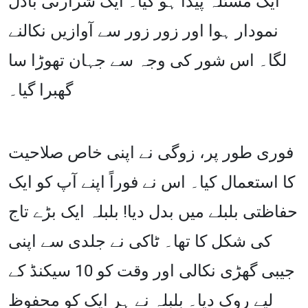
ایک مسئلہ پیدا ہو گیا۔ ایک شرارتی بادل
نمودار ہوا اور زور زور سے آوازیں نکالنے
لگا۔ اس شور کی وجہ سے جہان تھوڑا سا
گھبرا گیا۔
فوری طور پر، زوگی نے اپنی خاص صلاحیت
کا استعمال کیا۔ اس نے فوراً اپنے آپ کو ایک
حفاظتی بلبلے میں بدل دیا! بلبلہ ایک بڑے تاج
کی شکل کا تھا۔ ٹاکی نے جلدی سے اپنی
جیبی گھڑی نکالی اور وقت کو 10 سیکنڈ کے
لیے روک دیا۔ بلبلہ نے ہر ایک کو محفوظ