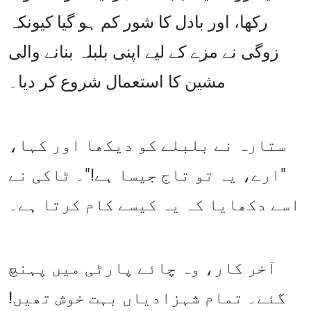
رکھا، اور بادل کا شور کم ہو گیا کیونکہ
زوگی نے مزے کے لیے اپنی بلبلہ بنانے والی
مشین کا استعمال شروع کر دیا۔
ستارہ نے بلبلے کو دیکھا اور کہا،
"ارے، یہ تو تاج جیسا ہے!"۔ ٹاکی نے
اسے دکھایا کہ یہ کیسے کام کرتا ہے۔
آخر کار، وہ چائے پارٹی میں پہنچ
گئے۔ تمام شہزادیاں بہت خوش تھیں!