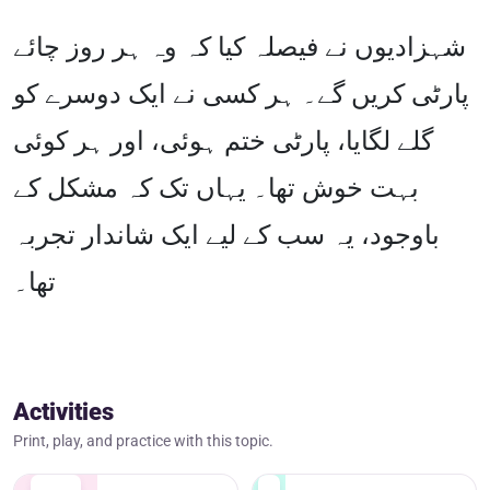
شہزادیوں نے فیصلہ کیا کہ وہ ہر روز چائے
پارٹی کریں گے۔ ہر کسی نے ایک دوسرے کو
گلے لگایا، پارٹی ختم ہوئی، اور ہر کوئی
بہت خوش تھا۔ یہاں تک کہ مشکل کے
باوجود، یہ سب کے لیے ایک شاندار تجربہ
تھا۔
Activities
Print, play, and practice with this topic.