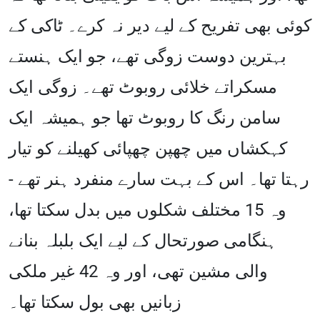
کوئی بھی تفریح ​​کے لیے دیر نہ کرے۔ ٹاکی کے
بہترین دوست زوگی تھے، جو ایک ہنستے
مسکراتے خلائی روبوٹ تھے۔ زوگی ایک
سامن رنگ کا روبوٹ تھا جو ہمیشہ ایک
کہکشاں میں چھپن چھپائی کھیلنے کو تیار
رہتا تھا۔ اس کے بہت سارے منفرد ہنر تھے -
وہ 15 مختلف شکلوں میں بدل سکتا تھا،
ہنگامی صورتحال کے لیے ایک بلبلہ بنانے
والی مشین تھی، اور وہ 42 غیر ملکی
زبانیں بھی بول سکتا تھا۔