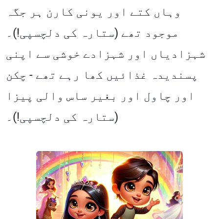
وہاں کتے اور یونی کارن ہر جگہ
موجود تھے (ستارہ کی دلچسپی!)۔
شہزادیاں اور شہزادے خوشی سے اپنی
پسندیدہ غذائیں کھا رہے تھے - چکن
اور چاول اور بغیر ساس والی پیزا
(ستارہ کی دلچسپی!)۔