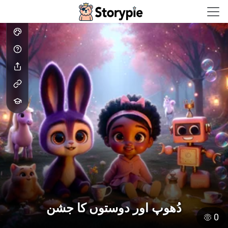
Storypie - Home
دُھوپ اور دوستوں کا جشن
0