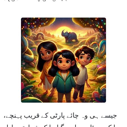
جیسے ہی وہ چائے پارٹی کے قریب پہنچے،