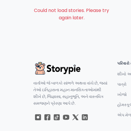
Could not load stories. Please try
again later.
પરિવારો 
શીખો અ
વાર્તાઓ જે બાળકો સાંભળે અથવા વાંચે છે, જ્યાં
પાત્રો
તેઓ ઇતિહાસના મહાન માનસિકતાઓમાંથી
ખોજો
શીખે છે, જિજ્ઞાસા, સહાનુભૂતિ, અને વાસ્તવિક
સમજણને પ્રેરણા આપે છે.
હોમસ્કૂ
એપ મેળ