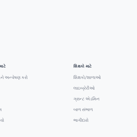
માટે
શિક્ષકો માટે
ને અન્વેષણ કરો
શિક્ષકો/શાળાઓ
લાઇબ્રેરીઓ
ગ્રાન્ટ એડમિન
લ
બાળ સંભાળ
વો
ભાગીદારો