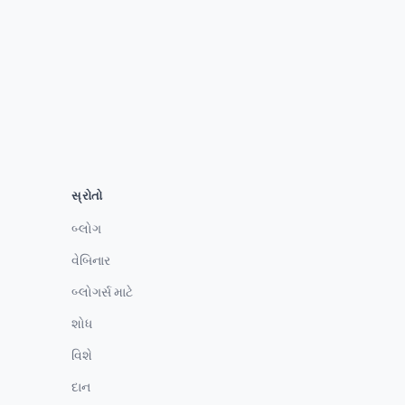
સ્રોતો
બ્લોગ
વેબિનાર
બ્લોગર્સ માટે
શોધ
વિશે
દાન