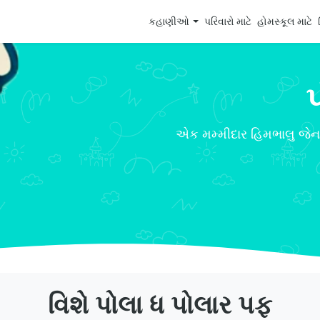
કહાણીઓ
પરિવારો માટે
હોમસ્કૂલ માટે
એક મમ્મીદાર હિમભાલુ જેના
વિશે પોલા ધ પોલાર પફ