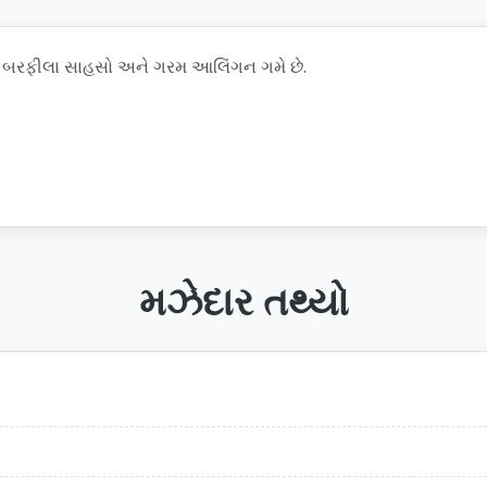
ને બરફીલા સાહસો અને ગરમ આલિંગન ગમે છે.
મઝેદાર તથ્યો