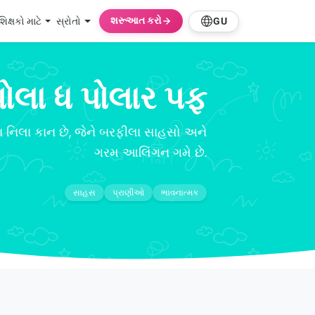
શરૂઆત કરો
શિક્ષકો માટે
સ્રોતો
GU
પોલા ધ પોલાર પફ
 નિલા કાન છે, જેને બરફીલા સાહસો અને
ગરમ આલિંગન ગમે છે.
સાહસ
પ્રાણીઓ
ભાવનાત્મક