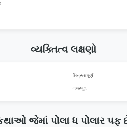
ે
વ્યક્તિત્વ લક્ષણો
મિત્રતાપૂર્ણ
મજબૂત
કથાઓ જેમાં પોલા ધ પોલાર પફ છ