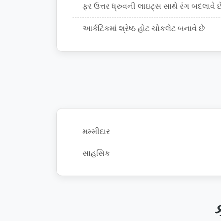
ફર ઉત્તર ધ્રુવની લાઇટ્સ સાથે રંગ બદલાવે છ
આર્કટિકમાં શ્રેષ્ઠ હોટ ચોકલેટ બનાવે છે
મમ્મીદાર
સાહસિક