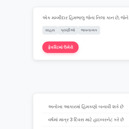
એક મમ્મીદાર હિમભાલુ જેના નિલા કાન છે, જે
સાહસ
પ્રાણીઓ
ભાવનાત્મક
ફેવરિટમાં ઉમેરો
કથા બનાવો
અનોખા આકારમાં હિમકણો બનાવી શકે છે
વર્ષમાં માત્ર 3 દિવસ માટે હાઇબરનેટ કરે છે