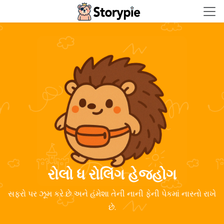
Storypie - Home
રોલો ધ રોલિંગ હેજહોગ
સફરો પર ઝૂમ કરે છે અને હંમેશા તેની નાની ફેની પેકમાં નાસ્તો રાખે
છે.