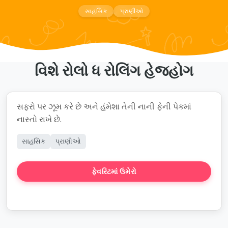
સાહસિક
પ્રાણીઓ
વિશે રોલો ધ રોલિંગ હેજહોગ
સફરો પર ઝૂમ કરે છે અને હંમેશા તેની નાની ફેની પેકમાં
નાસ્તો રાખે છે.
સાહસિક
પ્રાણીઓ
ફેવરિટમાં ઉમેરો
કથા બનાવો