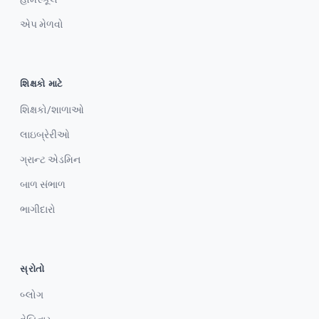
એપ મેળવો
શિક્ષકો માટે
શિક્ષકો/શાળાઓ
લાઇબ્રેરીઓ
ગ્રાન્ટ એડમિન
બાળ સંભાળ
ભાગીદારો
સ્રોતો
બ્લોગ