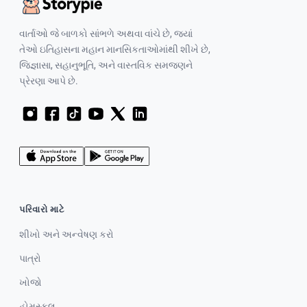
વાર્તાઓ જે બાળકો સાંભળે અથવા વાંચે છે, જ્યાં
તેઓ ઇતિહાસના મહાન માનસિકતાઓમાંથી શીખે છે,
જિજ્ઞાસા, સહાનુભૂતિ, અને વાસ્તવિક સમજણને
પ્રેરણા આપે છે.
પરિવારો માટે
શીખો અને અન્વેષણ કરો
પાત્રો
ખોજો
હોમસ્કૂલ