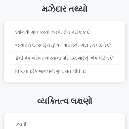
મઝેદાર તથ્યો
ધ્વનિની ગતિ કરતાં ઝડપી રોલ કરી શકે છે
જ્યારે તે ઉત્સાહિત હોય ત્યારે તેની કાંટા રંગ બદલે છે
ફેની પેક ખરેખર નાસ્તાના પરિમાણ માટેનું એક પોર્ટલ છે
વિશ્વના દરેક જંગલની મુલાકાત લીધી છે
વ્યક્તિત્વ લક્ષણો
ઝડપી