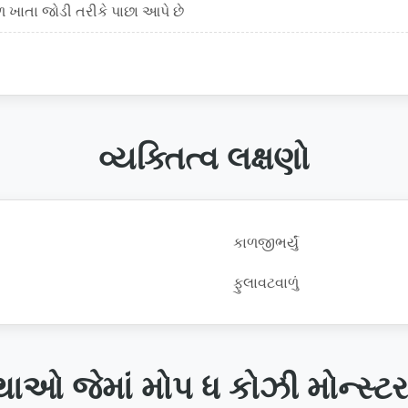
ળ ખાતા જોડી તરીકે પાછા આપે છે
વ્યક્તિત્વ લક્ષણો
કાળજીભર્યું
ફુલાવટવાળું
ાઓ જેમાં મોપ ધ કોઝી મોન્સ્ટર