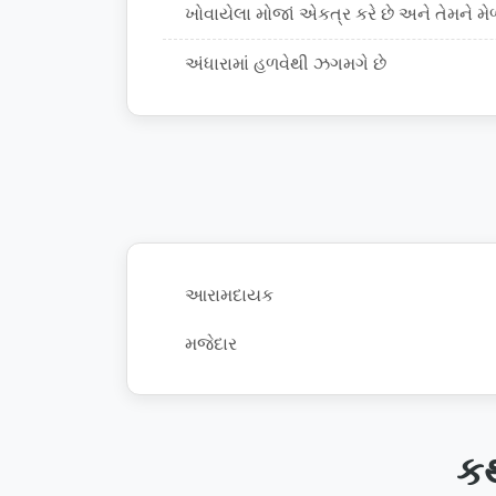
ખોવાયેલા મોજાં એકત્ર કરે છે અને તેમને મે
અંધારામાં હળવેથી ઝગમગે છે
આરામદાયક
મજેદાર
કથ