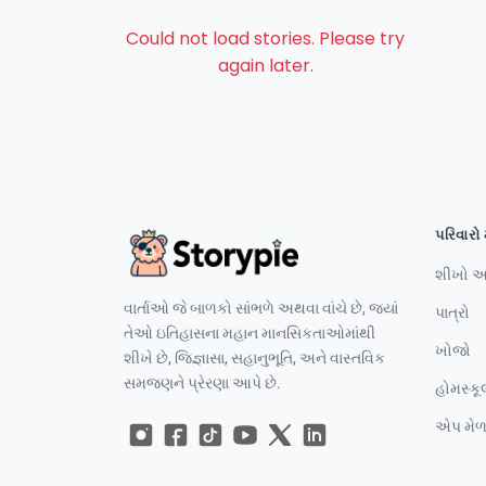
Could not load stories. Please try
again later.
પરિવારો 
શીખો અ
વાર્તાઓ જે બાળકો સાંભળે અથવા વાંચે છે, જ્યાં
પાત્રો
તેઓ ઇતિહાસના મહાન માનસિકતાઓમાંથી
ખોજો
શીખે છે, જિજ્ઞાસા, સહાનુભૂતિ, અને વાસ્તવિક
સમજણને પ્રેરણા આપે છે.
હોમસ્કૂ
એપ મેળ