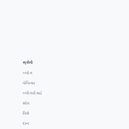
સ્રોતો
બ્લોગ
વેબિનાર
બ્લોગર્સ માટે
શોધ
વિશે
દાન