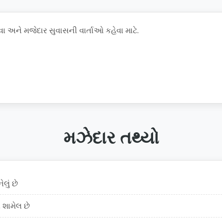
વા અને મજેદાર સુવાસની વાર્તાઓ કહેવા માટે.
મઝેદાર તથ્યો
ું છે
 શામેલ છે