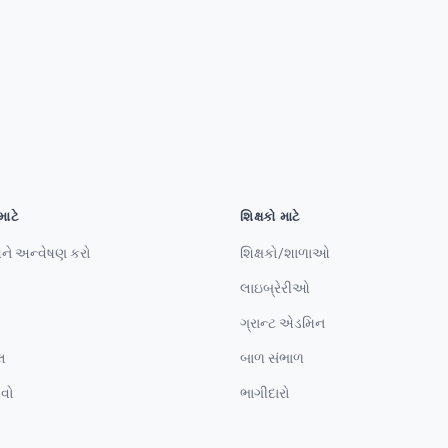
માટે
શિક્ષકો માટે
ને અન્વેષણ કરો
શિક્ષકો/શાળાઓ
લાઇબ્રેરીઓ
ગ્રાન્ટ એડમિન
લ
બાળ સંભાળ
વો
ભાગીદારો