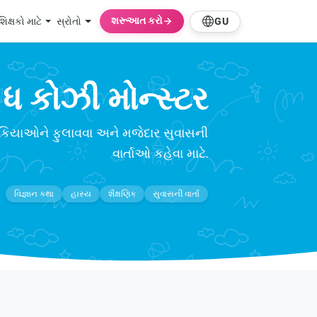
શરૂઆત કરો
શિક્ષકો માટે
સ્રોતો
GU
ધ કોઝી મોન્સ્ટર
ર તકિયાઓને ફુલાવવા અને મજેદાર સુવાસની
વાર્તાઓ કહેવા માટે.
વિજ્ઞાન કથા
હાસ્ય
શૈક્ષણિક
સુવાસની વાર્તા