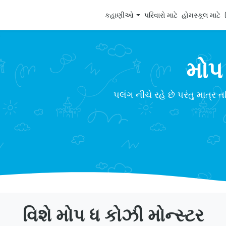
કહાણીઓ
પરિવારો માટે
હોમસ્કૂલ માટે
મોપ 
પલંગ નીચે રહે છે પરંતુ માત્
વિશે મોપ ધ કોઝી મોન્સ્ટર