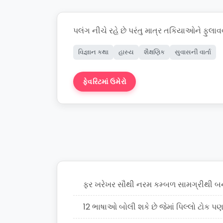
પલંગ નીચે રહે છે પરંતુ માત્ર તકિયાઓને ફુલાવ
વિજ્ઞાન કથા
હાસ્ય
શૈક્ષણિક
સુવાસની વાર્તા
ફેવરિટમાં ઉમેરો
કથા બનાવો
ફર ખરેખર સૌથી નરમ કમ્બળ સામગ્રીથી બનેલ
12 ભાષાઓ બોલી શકે છે જેમાં પિલ્લો ટોક પણ