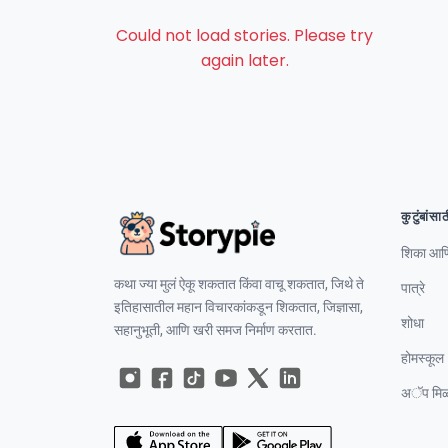
Could not load stories. Please try
again later.
कुटुंबांसाठ
शिका आणि
कथा ज्या मुलं ऐकू शकतात किंवा वाचू शकतात, जिथे ते
पात्रे
इतिहासातील महान विचारकांकडून शिकतात, जिज्ञासा,
शोधा
सहानुभूती, आणि खरी समज निर्माण करतात.
होमस्कूल
अॅप मिळ