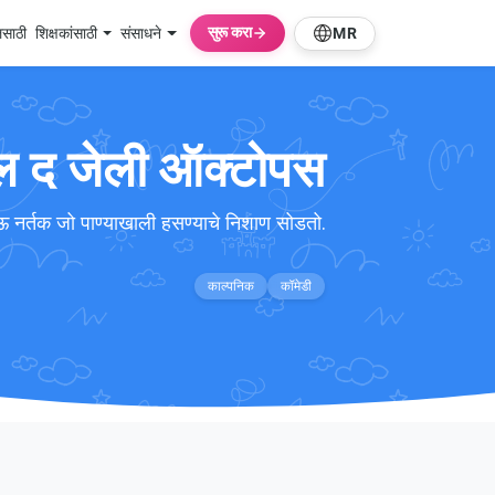
सुरू करा
लसाठी
शिक्षकांसाठी
संसाधने
MR
ल द जेली ऑक्टोपस
 नर्तक जो पाण्याखाली हसण्याचे निशाण सोडतो.
काल्पनिक
कॉमेडी