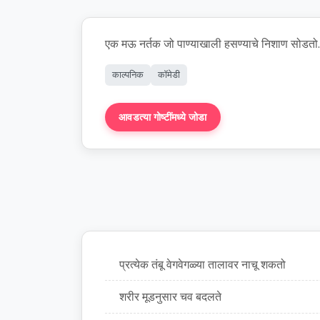
एक मऊ नर्तक जो पाण्याखाली हसण्याचे निशाण सोडतो.
काल्पनिक
कॉमेडी
आवडत्या गोष्टींमध्ये जोडा
कथा तयार करा
प्रत्येक तंबू वेगवेगळ्या तालावर नाचू शकतो
शरीर मूडनुसार चव बदलते