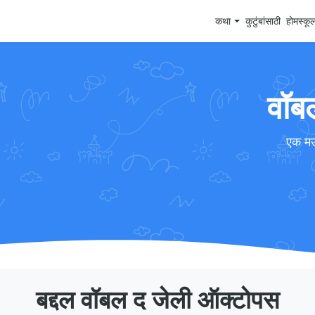
कथा
कुटुंबांसाठी
होमस्कू
वॉब
एक मऊ
बद्दल वॉबल द जेली ऑक्टोपस