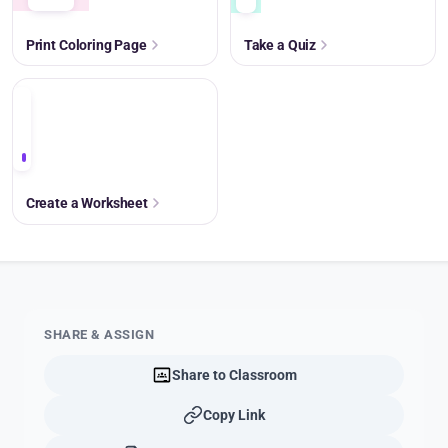
Print Coloring Page
Take a Quiz
+
Create a Worksheet
SHARE & ASSIGN
Share to Classroom
Copy Link