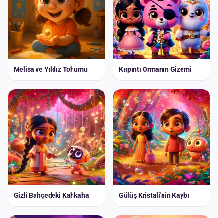
Melisa ve Yıldız Tohumu
Kırpıntı Ormanın Gizemi
Gizli Bahçedeki Kahkaha
Gülüş Kristali'nin Kaybı