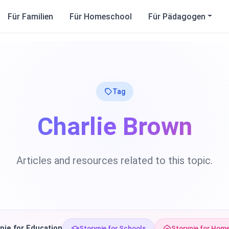
Für Familien
Für Homeschool
Für Pädagogen
Tag
Charlie Brown
Articles and resources related to this topic.
pie for Education
Storypie for Schools
Storypie for Hom