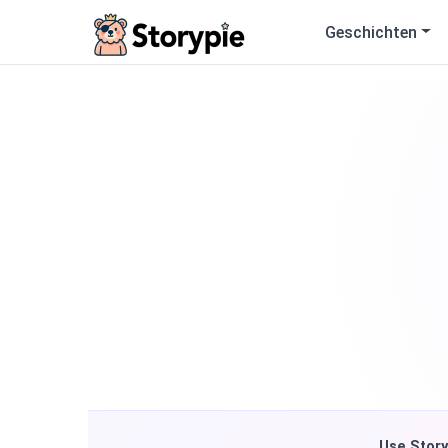
Storypie
Geschichten
Use Story