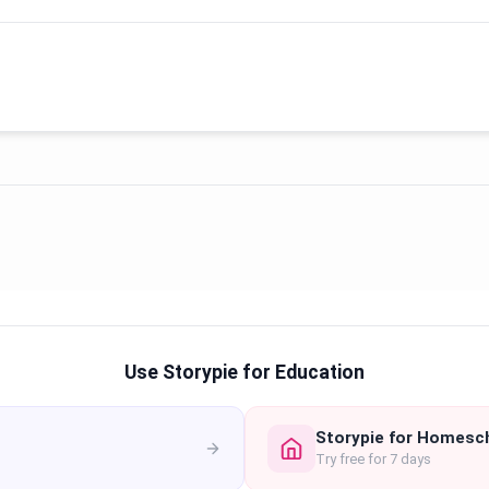
Use Storypie for Education
Storypie for Homesc
Try free for 7 days