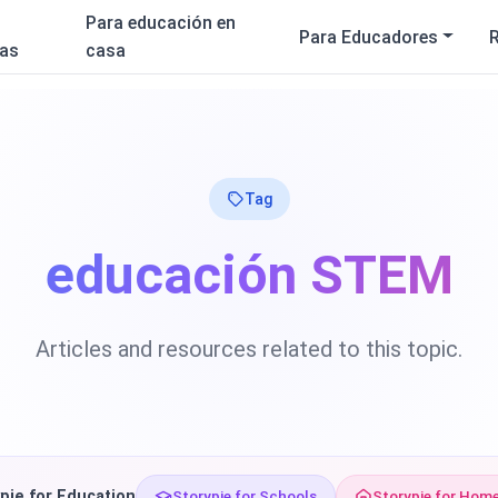
Para educación en
Para Educadores
ias
casa
Tag
educación STEM
Articles and resources related to this topic.
pie for Education
Storypie for Schools
Storypie for Hom