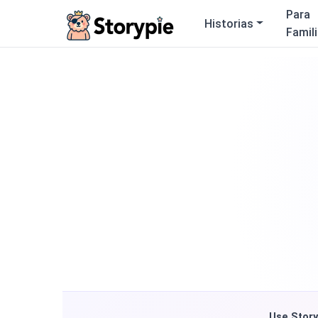
Storypie
Para
Historias
Famil
Use Story