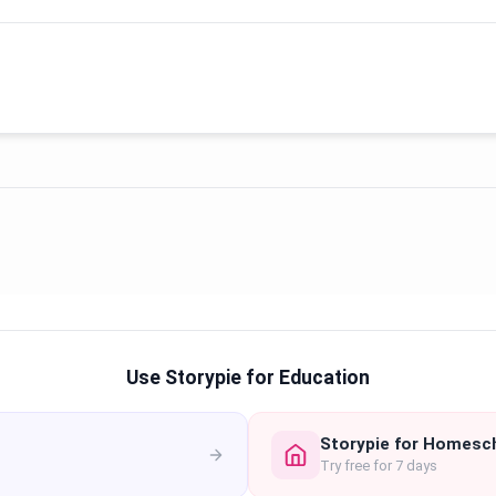
Use Storypie for Education
Storypie for Homesc
Try free for 7 days