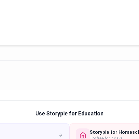
Use Storypie for Education
Storypie for Homesc
Try free for 7 days