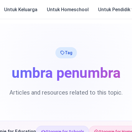
Untuk Keluarga
Untuk Homeschool
Untuk Pendidik
Tag
umbra penumbra
Articles and resources related to this topic.
pie for Education
Storypie for Schools
Storypie for Hom