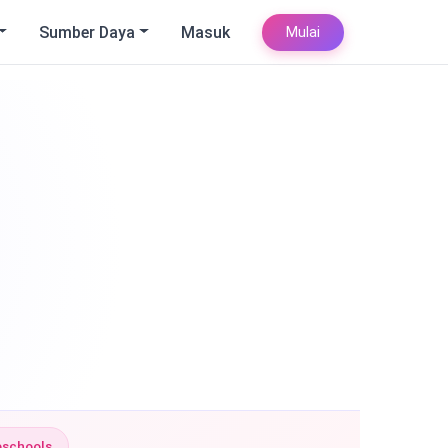
Sumber Daya
Masuk
Mulai
eschools