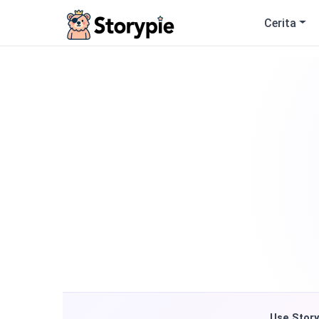
Storypie
Cerita
Use Story