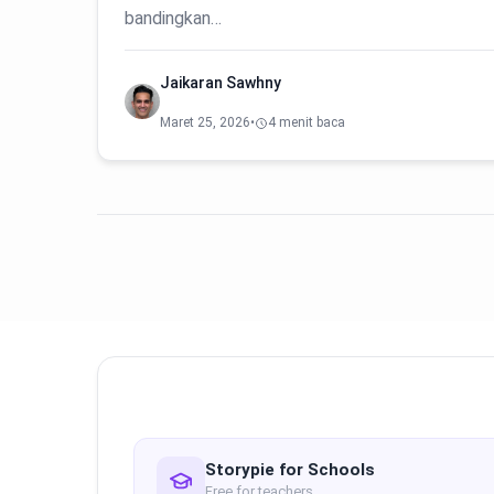
bandingkan…
Jaikaran Sawhny
Maret 25, 2026
•
4 menit baca
Storypie for Schools
Free for teachers