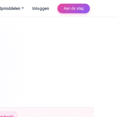
lpmiddelen
Inloggen
Aan de slag
eschools