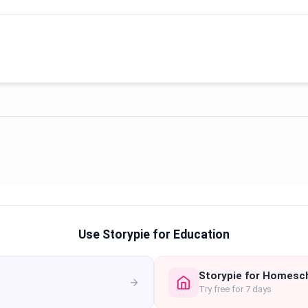
Use Storypie for Education
Storypie for Homesc
Try free for 7 days