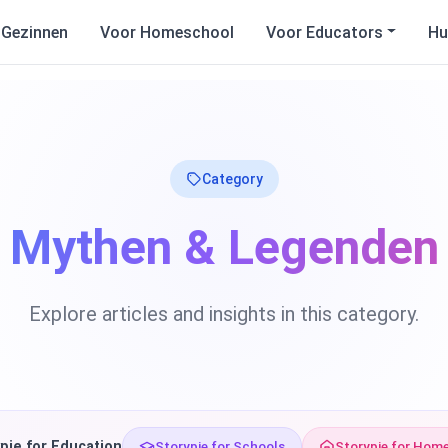
 Gezinnen
Voor Homeschool
Voor Educators
Hu
Category
Mythen & Legenden
Explore articles and insights in this category.
pie for Education
Storypie for Schools
Storypie for Hom