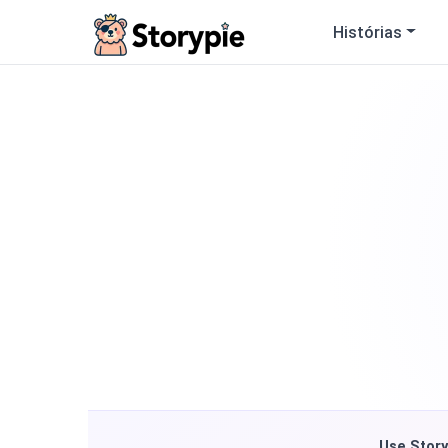
Storypie
Histórias
Use Story