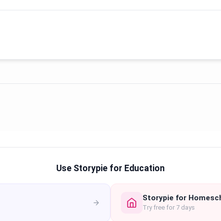
Use Storypie for Education
Storypie for Homesc
Try free for 7 days