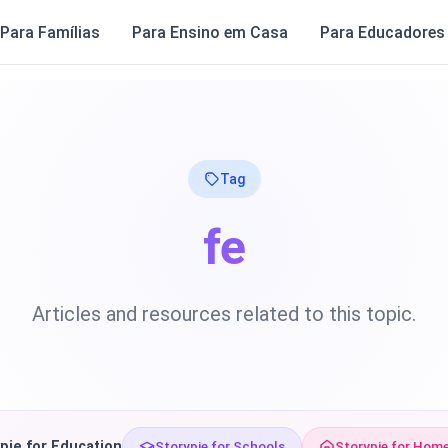
Para Famílias
Para Ensino em Casa
Para Educadores
Tag
fe
Articles and resources related to this topic.
pie for Education
Storypie for Schools
Storypie for Hom