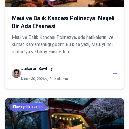
Maui ve Balık Kancası Polinezya: Neşeli
Bir Ada Efsanesi
Maui ve Balık Kancası Polinezya, ada harikalarını ve
kurnaz kahramanlığı getirir. Bu kısa yazı, Maui'yi, hei
matau'yu ve hikayenin neden…
Jaikaran Sawhny
Nisan 30, 2026
•
3 dk okuma
Ebeveynlik İpuçları