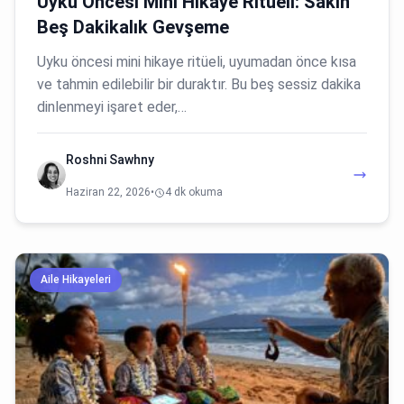
Uyku Öncesi Mini Hikaye Ritüeli: Sakin
Beş Dakikalık Gevşeme
Uyku öncesi mini hikaye ritüeli, uyumadan önce kısa
ve tahmin edilebilir bir duraktır. Bu beş sessiz dakika
dinlenmeyi işaret eder,…
Roshni Sawhny
Haziran 22, 2026
•
4 dk okuma
Aile Hikayeleri