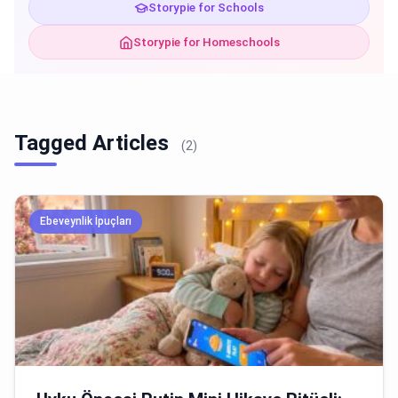
Storypie for Schools
Storypie for Homeschools
Tagged Articles
(2)
Ebeveynlik İpuçları