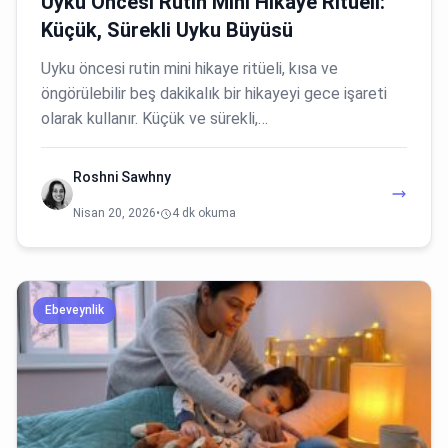
Uyku Öncesi Rutin Mini Hikaye Ritüeli:
Küçük, Sürekli Uyku Büyüsü
Uyku öncesi rutin mini hikaye ritüeli, kısa ve
öngörülebilir beş dakikalık bir hikayeyi gece işareti
olarak kullanır. Küçük ve sürekli,…
Roshni Sawhny
Nisan 20, 2026
•
4 dk okuma
Ebeveynlik