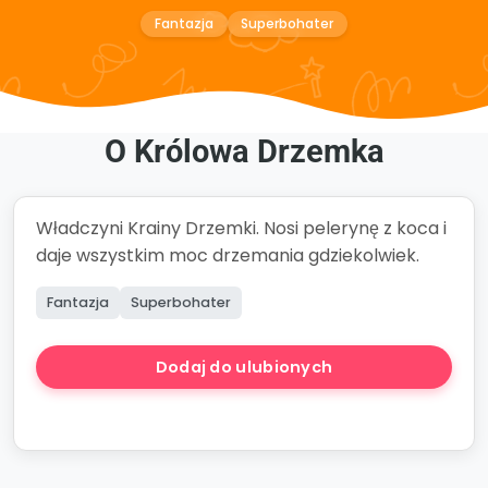
Fantazja
Superbohater
O Królowa Drzemka
Władczyni Krainy Drzemki. Nosi pelerynę z koca i
daje wszystkim moc drzemania gdziekolwiek.
Fantazja
Superbohater
Dodaj do ulubionych
Stwórz Opowieść