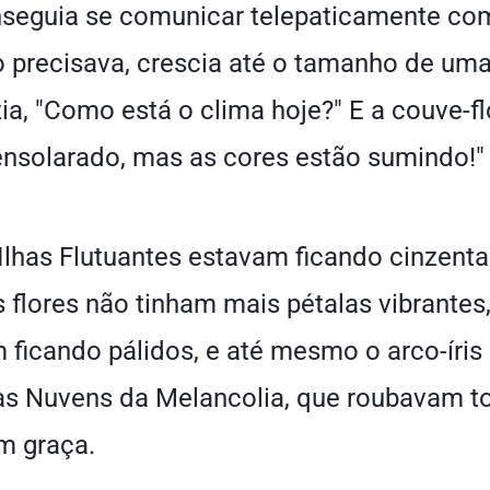
onseguia se comunicar telepaticamente co
o precisava, crescia até o tamanho de uma 
izia, "Como está o clima hoje?" E a couve-
 ensolarado, mas as cores estão sumindo!"
 Ilhas Flutuantes estavam ficando cinzent
 flores não tinham mais pétalas vibrantes,
 ficando pálidos, e até mesmo o arco-íris
 das Nuvens da Melancolia, que roubavam t
m graça.