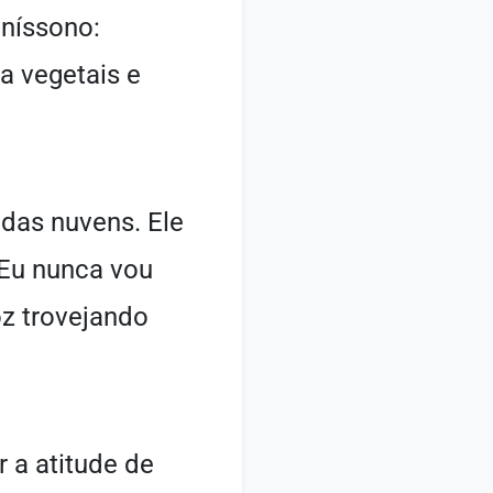
uníssono:
a vegetais e
das nuvens. Ele
 "Eu nunca vou
oz trovejando
 a atitude de