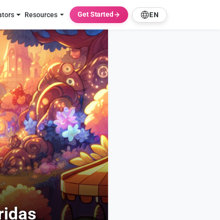
Get Started
ators
Resources
EN
ridas