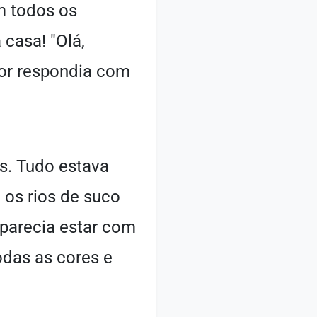
m todos os
casa! "Olá,
flor respondia com
as. Tudo estava
 os rios de suco
 parecia estar com
odas as cores e