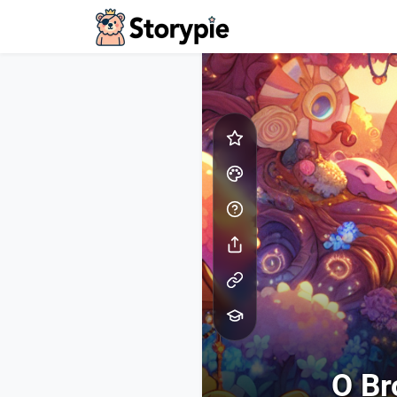
Storypie - Home
O Br