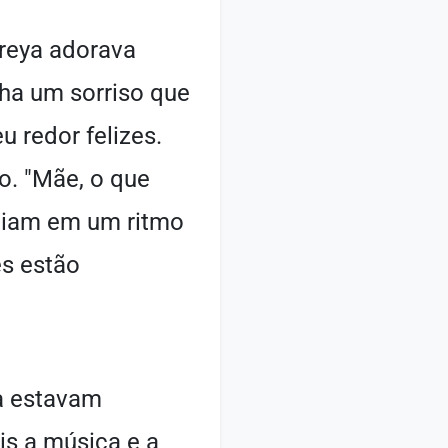
reya adorava
nha um sorriso que
u redor felizes.
o. "Mãe, o que
tiam em um ritmo
es estão
ia estavam
ois a música e a