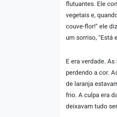
flutuantes. Ele c
vegetais e, quand
couve-flor!" ele d
um sorriso, "Está
E era verdade. As
perdendo a cor. As
de laranja estavam
frio. A culpa era
deixavam tudo se