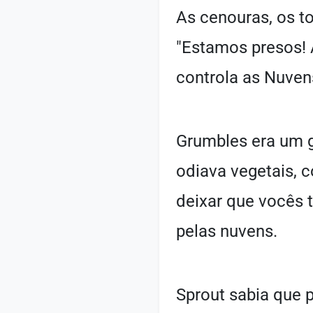
As cenouras, os t
"Estamos presos! A
controla as Nuven
Grumbles era um g
odiava vegetais, c
deixar que vocês t
pelas nuvens.
Sprout sabia que 