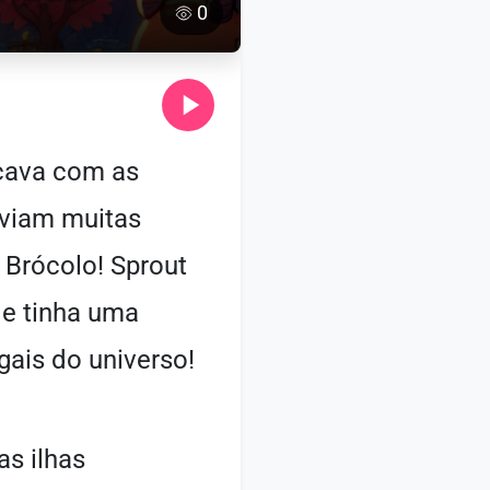
0
çava com as
iviam muitas
 Brócolo! Sprout
 e tinha uma
gais do universo!
as ilhas