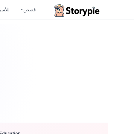
Storypie
قصص
للأسر
 Education