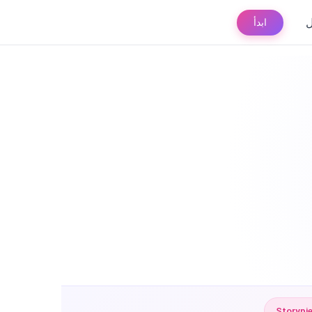
ل
ابدأ
Storypi