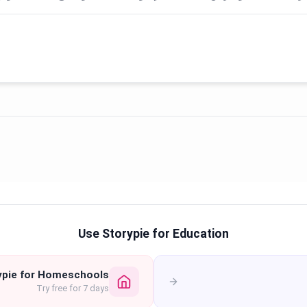
Use Storypie for Education
ypie for Homeschools
Try free for 7 days