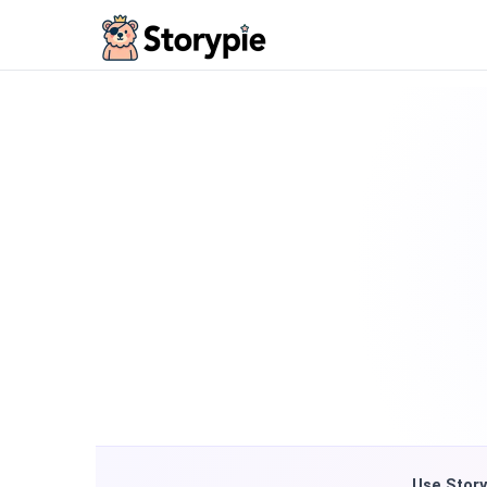
Storypie
Use Story