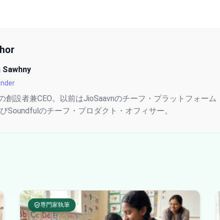
thor
n Sawhny
under
ypieの創設者兼CEO。以前はJioSaavnのチーフ・プラットフォ
およびSoundfulのチーフ・プロダクト・オフィサー。
専門家執筆