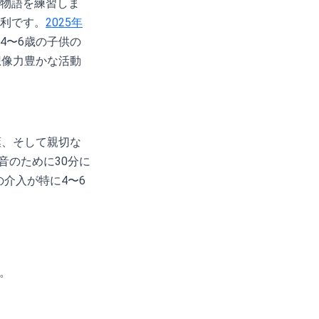
物語を練習しま
利です。
2025年
4〜6歳の子供の
想像力豊かな活動
葉、そして親切な
音のために30分に
介入が特に4〜6
。