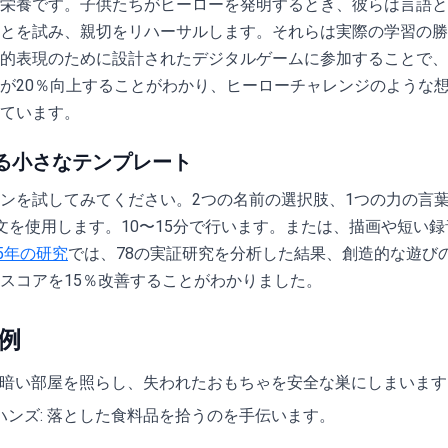
栄養です。子供たちがヒーローを発明するとき、彼らは言語と
とを試み、親切をリハーサルします。それらは実際の学習の勝
的表現のために設計されたデジタルゲームに参加することで、
が20％向上することがわかり、ヒーローチャレンジのような
ています。
る小さなテンプレート
ンを試してみてください。2つの名前の選択肢、1つの力の言
文を使用します。10〜15分で行います。または、描画や短い録
25年の研究
では、78の実証研究を分析した結果、創造的な遊びの
スコアを15％改善することがわかりました。
例
: 暗い部屋を照らし、失われたおもちゃを安全な巣にしまいます
ハンズ: 落とした食料品を拾うのを手伝います。