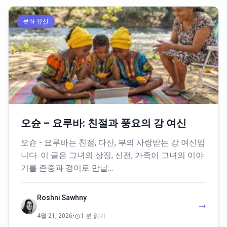
문화 유산
오슌 – 요루바: 친절과 풍요의 강 여신
오슌 - 요루바는 친절, 다산, 부의 사랑받는 강 여신입
니다. 이 글은 그녀의 상징, 신전, 가족이 그녀의 이야
기를 존중과 경이로 만날…
Roshni Sawhny
4월 21, 2026
•
1 분 읽기