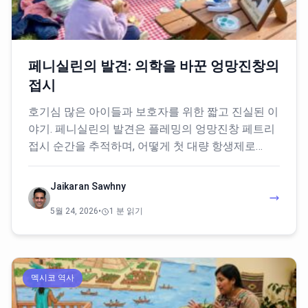
페니실린의 발견: 의학을 바꾼 엉망진창의
접시
호기심 많은 아이들과 보호자를 위한 짧고 진실된 이
야기. 페니실린의 발견은 플레밍의 엉망진창 페트리
접시 순간을 추적하며, 어떻게 첫 대량 항생제로…
Jaikaran Sawhny
5월 24, 2026
•
1 분 읽기
멕시코 역사