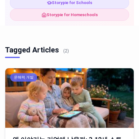
Storypie for Schools
Storypie for Homeschools
Tagged Articles
(2)
문해력 개발