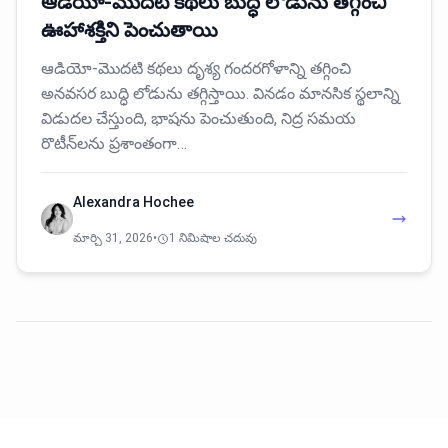
ఆడియో-మొదటి కథలు బుద్ధి లోడును తగ్గించి
ఊహాశక్తిని పెంచుతాయి
ఆడియో-మొదటి కథలు దృశ్య గందరగోళాన్ని తగ్గించి
అనవసర బుద్ధి లోడును తగ్గిస్తాయి. వినడం మానసిక స్థలాన్ని
విడుదల చేస్తుంది, భాషను పెంచుతుంది, నిద్ర సమయ
రొటీన్‌లను ప్రశాంతంగా…
Alexandra Hochee
మార్చి 31, 2026
•
1 నిమిషాల చదువు