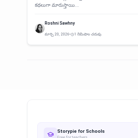
కథలుగా మారుస్తాయి.…
Roshni Sawhny
మార్చి 20, 2026
•
1 నిమిషాల చదువు
Storypie for Schools
Free for teachers