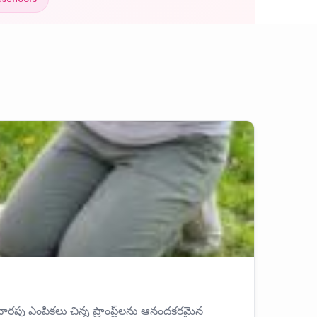
ారపు ఎంపికలు చిన్న ప్రాంప్ట్‌లను ఆనందకరమైన