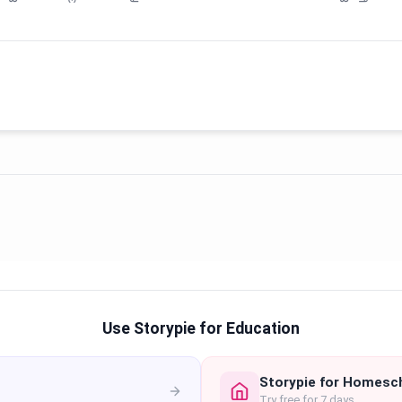
Use Storypie for Education
Storypie for Homesc
Try free for 7 days