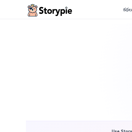
Storypie
కథల
Use Story