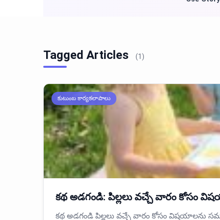
Tagged Articles
(1)
కుటుంబ కార్యకలాపాలు
కథ అడగండి: పిల్లలు వచ్చే వారం కోసం విష
కథ అడగండి పిల్లలు వచ్చే వారం కోసం విషయాలను సమర్