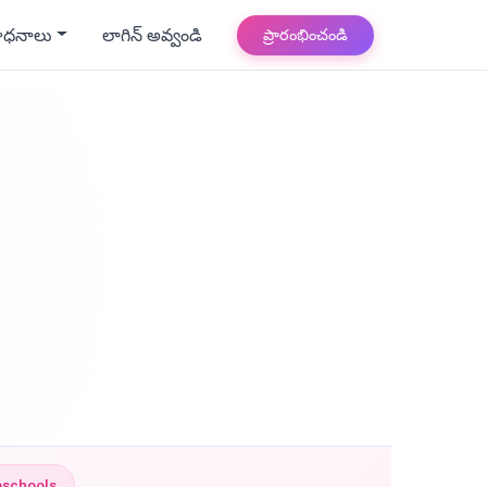
ాధనాలు
లాగిన్ అవ్వండి
ప్రారంభించండి
eschools