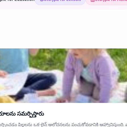
యాలను సమర్పిస్తారు
పించడం పిల్లలను ఒక-లైన్ ఆలోచనలను పంచుకోవడానికి ఆహ్వానిస్తుంది. వ