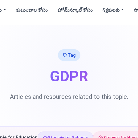
ు
కుటుంబాల కోసం
హోమ్‌స్కూల్ కోసం
శిక్షకులకు
స
Tag
GDPR
Articles and resources related to this topic.
pie for Education
Storypie for Schools
Storypie for Hom