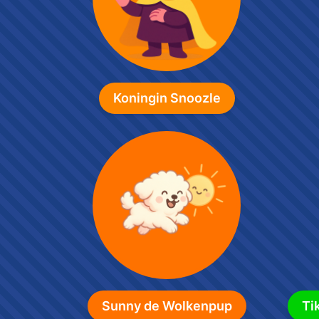
Koningin Snoozle
Sunny de Wolkenpup
Ti