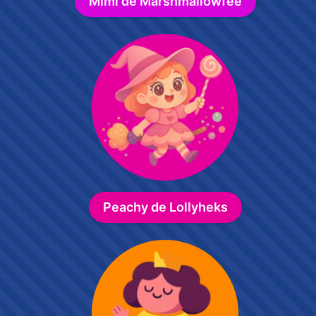
Mimi de Marshmallowfee
Peachy de Lollyheks