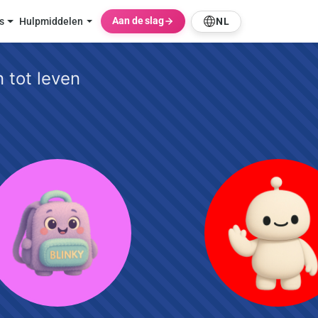
s
Aan de slag
s
Hulpmiddelen
NL
 tot leven