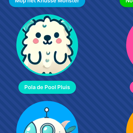
Mop het Knusse Monster
No
Pola de Pool Pluis