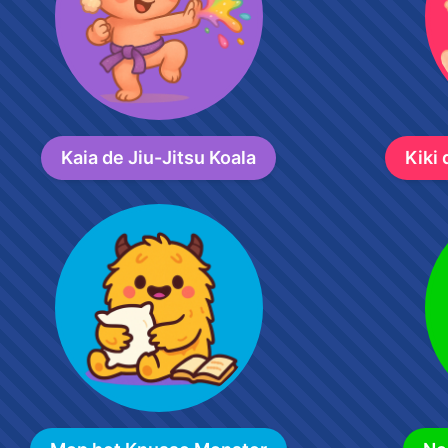
Kaia de Jiu-Jitsu Koala
Kiki