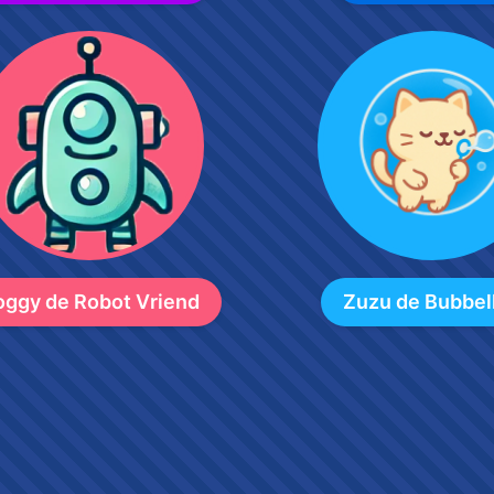
oggy de Robot Vriend
Zuzu de Bubbel