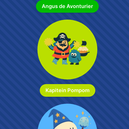
Angus de Avonturier
Kapitein Pompom