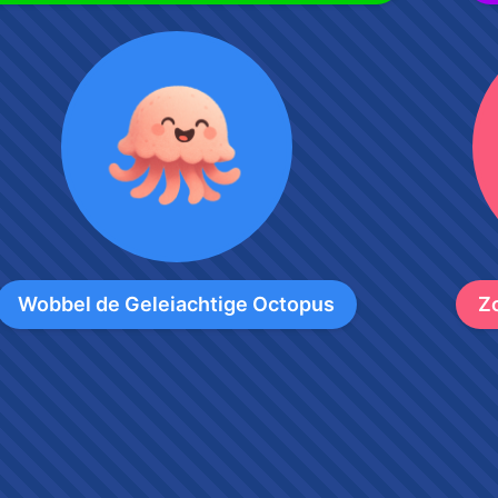
Wobbel de Geleiachtige Octopus
Z