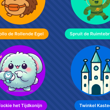
ollo de Rollende Egel
Spruit de Ruimtebr
ockie het Tijdkonijn
Twinkel Kaste