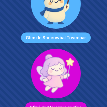
Glim de Sneeuwbal Tovenaar