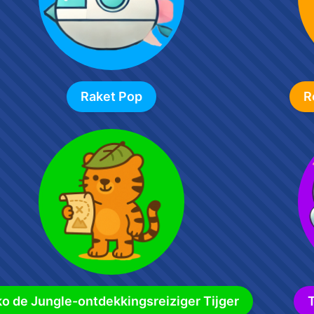
Raket Pop
R
ko de Jungle-ontdekkingsreiziger Tijger
T