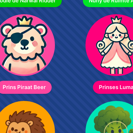
odle de Narwal Ridder
Nuny de Ruimte A
Prins Piraat Beer
Prinses Lum