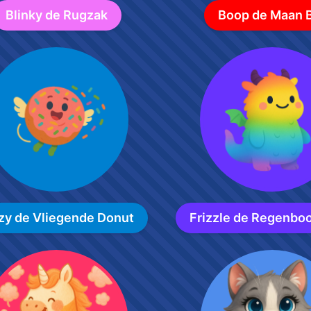
Blinky de Rugzak
Boop de Maan 
zy de Vliegende Donut
Frizzle de Regenbo