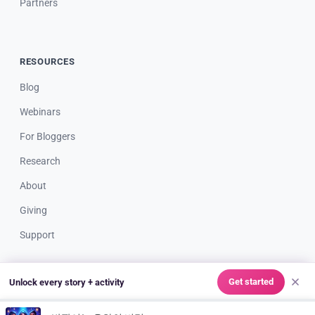
Partners
RESOURCES
Blog
Webinars
For Bloggers
Research
About
Giving
Support
Get started
Unlock every story + activity
© 2026 Storypie LLC. All rights reserved. Made with ❤️ for great
teachers & creative kids everywhere.