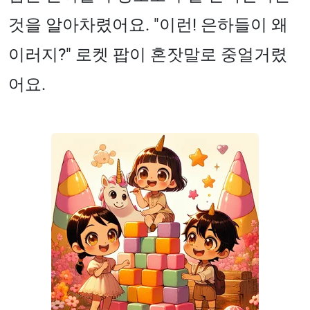
것을 알아차렸어요. "이런! 은하들이 왜
이러지?" 로켓 팝이 혼잣말로 중얼거렸
어요.