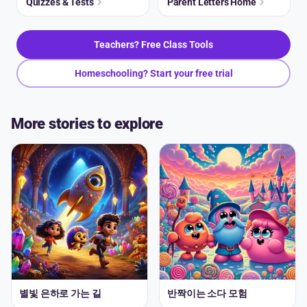
Quizzes & Tests
Parent Letters Home
Teachers? Free Class Tools
Homeschooling? Start your free trial
More stories to explore
별빛 은하로 가는 길
반짝이는 소다 모험