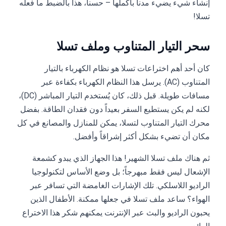
إنشاء شيء يضيء مدناً بأكملها – حسناً، هذا بالضبط ما فعله
تسلا!
سحر التيار المتناوب وملف تسلا
كان أحد أهم اختراعات تسلا هو نظام الكهرباء بالتيار
المتناوب (AC). يرسل هذا النظام الكهرباء بكفاءة عبر
مسافات طويلة. قبل ذلك، كان يُستخدم التيار المباشر (DC)،
لكنه لم يكن يستطيع السفر بعيداً دون فقدان الطاقة. بفضل
محرك التيار المتناوب لتسلا، يمكن للمنازل والمصانع في كل
مكان أن تضيء بشكل أكثر إشراقاً وأفضل.
ثم هناك ملف تسلا الشهير! هذا الجهاز الذي يبدو كشمعة
الإشعال ليس فقط مبهرجاً؛ بل وضع الأساس لتكنولوجيا
الراديو اللاسلكي. تلك الإشارات الغامضة التي تسافر عبر
الهواء؟ ساعد ملف تسلا في جعلها ممكنة. الأطفال الذين
يحبون الراديو والبث عبر الإنترنت يمكنهم شكر هذا الاختراع