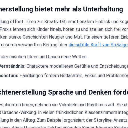
erstellung bietet mehr als Unterhaltung
lung öffnet Türen zur Kreativität, emotionalem Einblick und kog
axis lehnen sich Kinder hinein, hören zu und stellen sich frei vor.
en starke Geschichten Neugier und Mut. Für einen tieferen Einbl
e unseren verwandten Beitrag über
die subtile Kraft von Sozialg
nder mischen Ideen und bauen neue Welten.
Verständnis:
Charaktere modellieren Gefühle und Entscheidung
achstum:
Handlungen fördern Gedächtnis, Fokus und Problemlö
htenerstellung Sprache und Denken förd
schichten hören, nehmen sie Vokabeln und Rhythmus auf. Sie ü
 Ursache-Wirkung. In vielen frühkindlichen Klassenzimmern integ
ung in den Alltag. Zum Beispiel organisiert der Storyline-Ansat
hlung. Anstatt isolierter Fakten erkunden Kinder Ideen im Konte