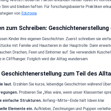
Sinn und bleiben haften. Für forschungsbasierte Praktiken erk
rategien von
Edutopia
.
 zum Schreiben: Geschichtenerstellung 
ssen Kinder ihre eigenen Geschichten. Zuerst schreiben sie einf
tücke mit Familie und Haustieren in der Hauptrolle. Dann erweite
tauchen Drachen, Feen und Einhörner auf. Sie verwandeln Kuschel
in Cliffhanger. Folglich wird der Alltag wundersam.
Geschichtenerstellung zum Teil des Allt
e laut.
Erzählen Sie kurze, lebendige Geschichten während Übe
regungen.
Probieren Sie „Was wäre, wenn unser Klassentier spr
 einfache Strukturen.
Anfang–Mitte–Ende hält Ideen klar.
elle Elemente ein.
Aufkleber, Zeichnungen und Puppen verleih