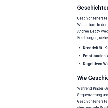
Geschichten
Geschichtenerstel
Wachstum. In der Pr
Andrea Beaty weck
Erzählungen, sieh
Kreativität:
Ki
Emotionales 
Kognitives W
Wie Geschic
Während Kinder Ge
Sequenzierung und
Geschichtenerstell
eine zentrale Erzä