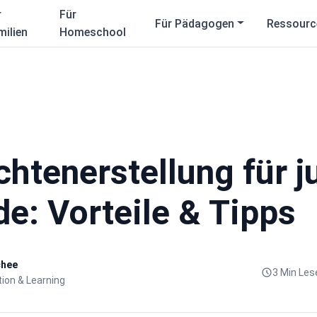
r
Für
Für Pädagogen
Ressourc
milien
Homeschool
htenerstellung für j
e: Vorteile & Tipps
chee
3 Min Les
ion & Learning