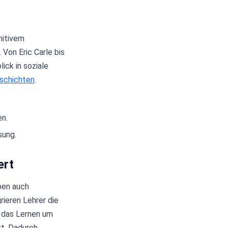
nitivem
 Von Eric Carle bis
ick in soziale
eschichten
.
en.
sung.
ert
ben auch
rieren Lehrer die
z das Lernen um
xt. Dadurch