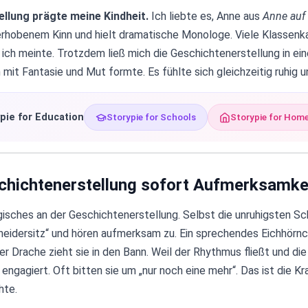
llung prägte meine Kindheit.
Ich liebte es, Anne aus
Anne auf
t erhobenem Kinn und hielt dramatische Monologe. Viele Klassen
 ich meinte. Trotzdem ließ mich die Geschichtenerstellung in ei
h mit Fantasie und Mut formte. Es fühlte sich gleichzeitig ruhig 
pie for Education
Storypie for Schools
Storypie for Hom
hichtenerstellung sofort Aufmerksamkei
isches an der Geschichtenerstellung. Selbst die unruhigsten Sch
hneidersitz“ und hören aufmerksam zu. Ein sprechendes Eichhörnc
 Drache zieht sie in den Bann. Weil der Rhythmus fließt und die
 engagiert. Oft bitten sie um „nur noch eine mehr“. Das ist die Kr
hte.