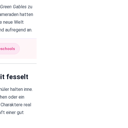
 Green Gables
zu
kameraden hatten
ne neue Welt
und aufregend an.
eschools
t fesselt
üler halten inne.
hen oder ein
 Charaktere real
aft einer gut