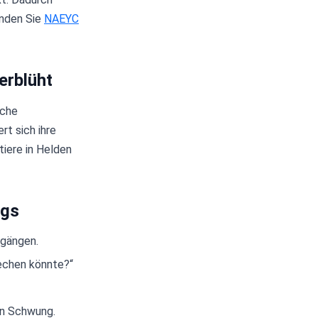
unden Sie
NAEYC
erblüht
ache
rt sich ihre
tiere in Helden
ags
rgängen.
echen könnte?“
en Schwung.