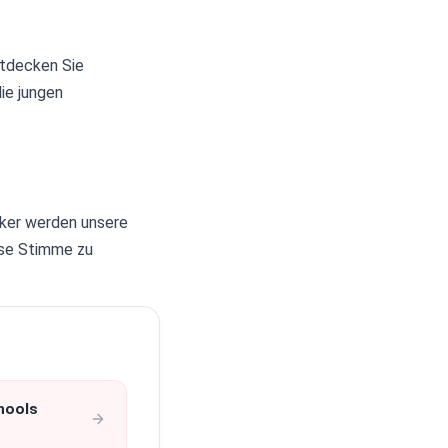
ntdecken Sie
ie jungen
rker werden unsere
ese Stimme zu
hools