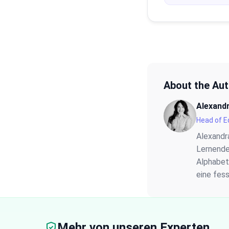
About the Au
Alexand
Head of E
Alexandra
Lernende
Alphabet
eine fes
Mehr von unseren Experten