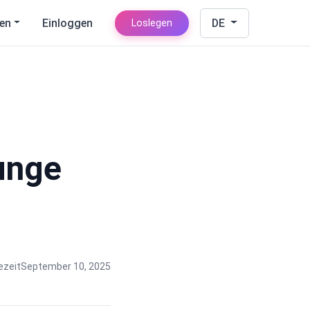
en
Einloggen
DE
Loslegen
unge
ezeit
September 10, 2025