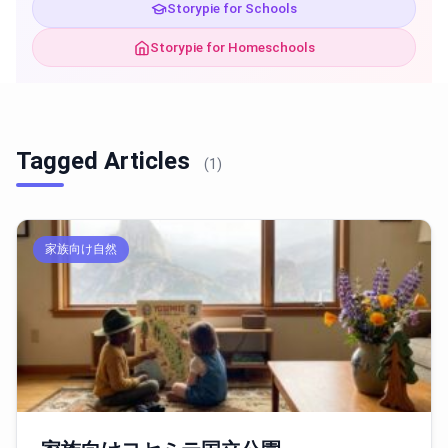
Storypie for Schools
Storypie for Homeschools
Tagged Articles
(1)
家族向け自然