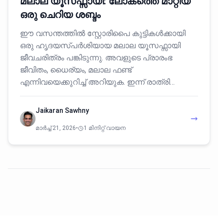
മലാല യൂസഫ്സായി: ലോകത്തെ മാറ്റിയ
ഒരു ചെറിയ ശബ്ദം
ഈ വസന്തത്തിൽ സ്റ്റോരിപൈ കുട്ടികൾക്കായി
ഒരു ഹൃദയസ്പർശിയായ മലാല യൂസഫ്സായി
ജീവചരിത്രം പങ്കിടുന്നു. അവളുടെ പ്രാരംഭ
ജീവിതം, ധൈര്യം, മലാല ഫണ്ട്
എന്നിവയെക്കുറിച്ച് അറിയുക. ഇന്ന് രാത്രി…
Jaikaran Sawhny
മാർച്ച്‌ 21, 2026
•
1 മിനിറ്റ് വായന