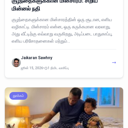
குழந்தைகளுக்கான மின்சாரம்: சிறிய
மின்னல் நதி
குழந்தைகளுக்கான மின்சாரத்தின் ஒரு சூடான, எளிய
வழிகாட்டி. மின்சாரம் என்ன, ஒரு சுருக்கமான வரலாறு,
அது வீட்டிற்கு எவ்வாறு வருகிறது, அடிப்படை பாதுகாப்பு,
எளிய பரிசோதனைகள் மற்றும்…
Jaikaran Sawhny
ஜூன் 15, 2026
•
1 நிமிட வாசிப்பு
துாக்கம்