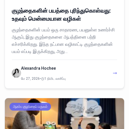
குழந்தைகளின் பயத்தை புரிந்துகொள்வது:
உதவும் மென்மையான வழிகள்
குழந்தைகளின் பயம் ஒரு சாதாரண, பயனுள்ள உணர்ச்சி
ஆகும், இது குழந்தைகளை ஆபத்தினை பற்றி
எச்சரிக்கிறது. இந்த நட்பான வழிகாட்டி குழந்தைகளின்
பயம் எப்படி இருக்கிறது, அது…
Alexandra Hochee
மே 27, 2026
•
1 நிமிட வாசிப்பு
ஆரம்ப குழந்தைப் பருவம்