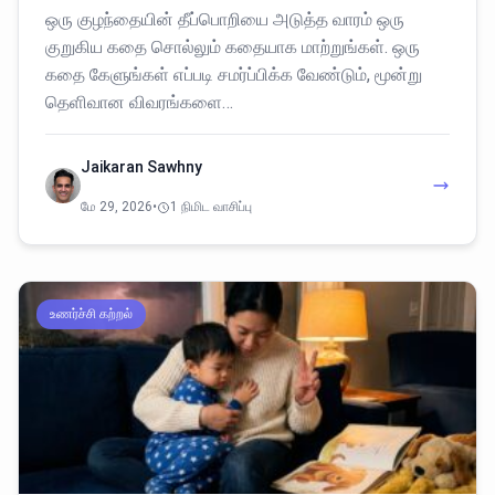
ஒரு குழந்தையின் தீப்பொறியை அடுத்த வாரம் ஒரு
குறுகிய கதை சொல்லும் கதையாக மாற்றுங்கள். ஒரு
கதை கேளுங்கள் எப்படி சமர்ப்பிக்க வேண்டும், மூன்று
தெளிவான விவரங்களை…
Jaikaran Sawhny
மே 29, 2026
•
1 நிமிட வாசிப்பு
உணர்ச்சி கற்றல்