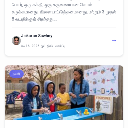
பெயர், ஒரு சக்தி, ஒரு கருணையான செயல்.
சுருக்கமானது, விளையாட்டுத்தனமானது, மற்றும் 3 முதல்
8 வயதிற்குள் சிறந்தது.…
Jaikaran Sawhny
மே 16, 2026
•
1 நிமிட வாசிப்பு
நலன்