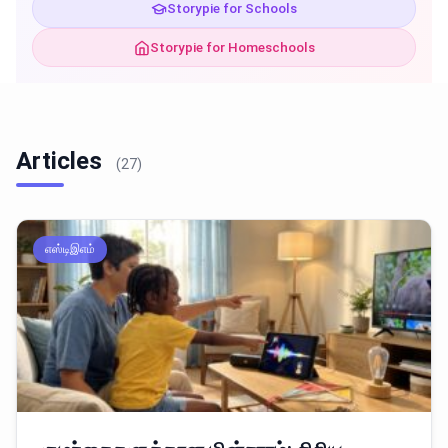
Storypie for Schools
Storypie for Homeschools
Articles
(27)
எஸ்டிஇஎம்