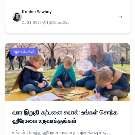
Roshni Sawhny
மே 23, 2026
•
1 நிமிட வாசிப்பு
ஆரம்பக் கல்வி
வார இறுதி கற்பனை சவால்: உங்கள் சொந்த
ஹீரோவை உருவாக்குங்கள்
உங்கள் சொந்த ஹீரோ சவாலை முயற்சிக்கவும்: ஒரு