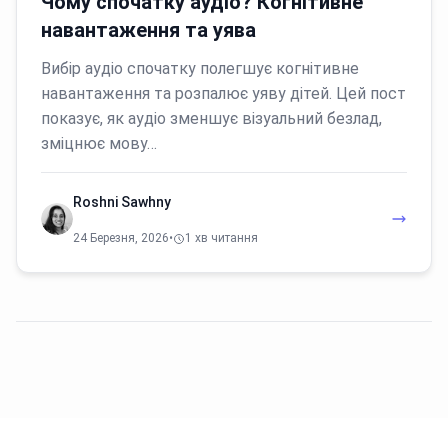
Чому спочатку аудіо? Когнітивне
навантаження та уява
Вибір аудіо спочатку полегшує когнітивне
навантаження та розпалює уяву дітей. Цей пост
показує, як аудіо зменшує візуальний безлад,
зміцнює мову…
Roshni Sawhny
24 Березня, 2026
•
1 хв читання