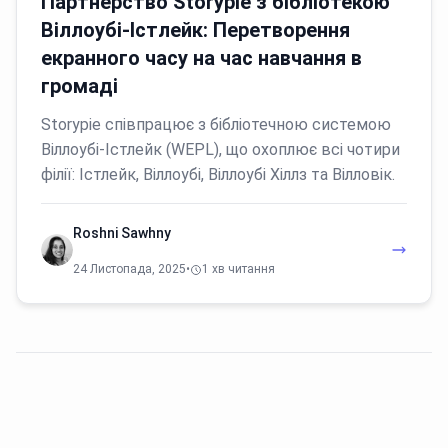
Партнерство Storypie з бібліотекою
Віллоубі-Істлейк: Перетворення
екранного часу на час навчання в
громаді
Storypie співпрацює з бібліотечною системою
Віллоубі-Істлейк (WEPL), що охоплює всі чотири
філії: Істлейк, Віллоубі, Віллоубі Хіллз та Вілловік.
Roshni Sawhny
24 Листопада, 2025
•
1 хв читання