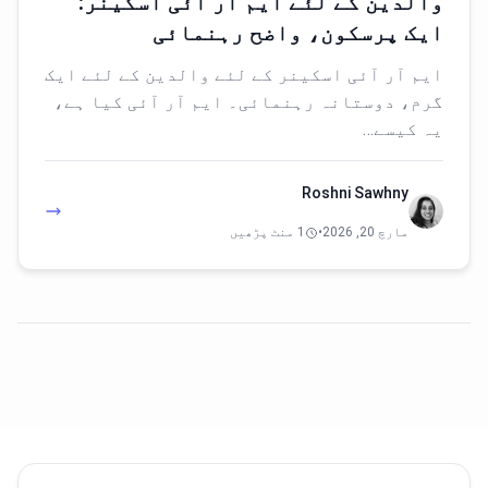
والدین کے لئے ایم آر آئی اسکینر:
ایک پرسکون، واضح رہنمائی
ایم آر آئی اسکینر کے لئے والدین کے لئے ایک
گرم، دوستانہ رہنمائی۔ ایم آر آئی کیا ہے،
یہ کیسے…
Roshni Sawhny
مارچ 20, 2026
•
1 منٹ پڑھیں