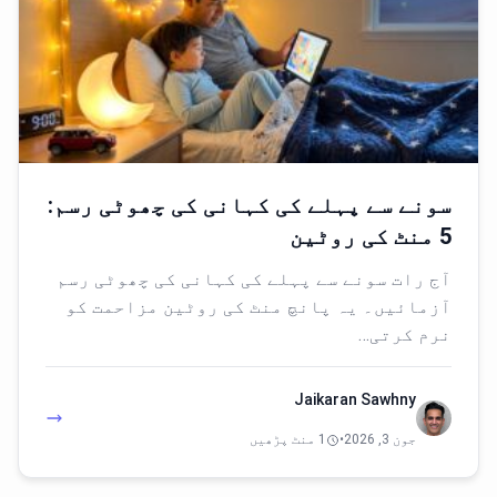
سونے سے پہلے کی کہانی کی چھوٹی رسم:
5 منٹ کی روٹین
آج رات سونے سے پہلے کی کہانی کی چھوٹی رسم
آزمائیں۔ یہ پانچ منٹ کی روٹین مزاحمت کو
نرم کرتی…
Jaikaran Sawhny
جون 3, 2026
•
1 منٹ پڑھیں