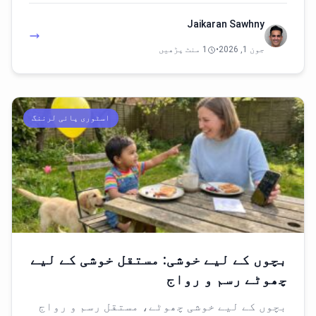
Jaikaran Sawhny
جون 1, 2026
•
1 منٹ پڑھیں
اسٹوری پائی لرننگ
بچوں کے لیے خوشی: مستقل خوشی کے لیے
چھوٹے رسم و رواج
بچوں کے لیے خوشی چھوٹے، مستقل رسم و رواج