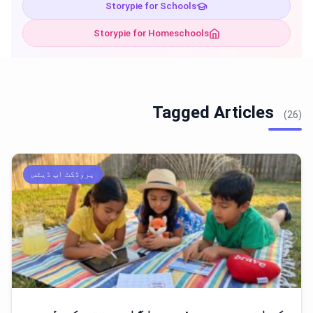
Storypie for Schools
Storypie for Homeschools
Tagged Articles
(26)
پروڈکٹ اپ ڈیٹس