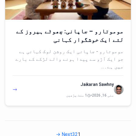
موموتارو – جاپانی: چھوٹے ہیروز کے
لئے ایک خوشگوار کہانی
موموتارو - جاپانی ایک روشن لوک کہانی ہے
جو ایک آڑو سے پیدا ہونے والے لڑکے کے بارے
میں ہے۔…
Jaikaran Sawhny
مئی 16, 2026
•
1 منٹ پڑھیں
Next →
3
2
1