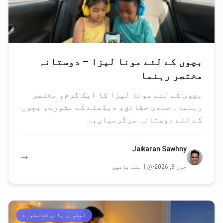
بچوں کے لئے مونا لیزا – دوستانہ
مختصر رہنما
بچوں کے لئے مونا لیزا کا ایک گرم، مختصر
رہنما۔ جلدی حقائق، دیکھنے کے مشورے، بچوں
کے لئے دوستانہ سرگرمیاں،…
Jaikaran Sawhny
جون 8, 2026
•
1 منٹ پڑھیں
اسٹوری پائی کے مشورے