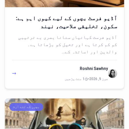
آڈیو فرسٹ بچوں کے لیے کیوں اہم ہے:
سکون، تخلیقی صلاحیت، نیند
آڈیو فرسٹ کہانیاں سنانا بصری بے ترتیبی
کو کم کرتا ہے اور تخیل کو بڑھاتا ہے۔
والدین اور اساتذہ کے…
Roshni Sawhny
جون 9, 2026
•
1 منٹ پڑھیں
بچوں کے لئے آرٹ