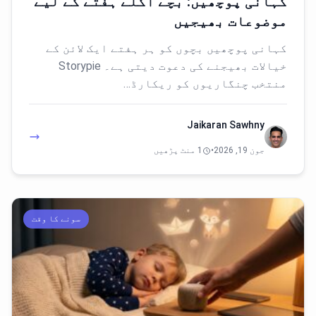
کہانی پوچھیں: بچے اگلے ہفتے کے لیے
موضوعات بھیجیں
کہانی پوچھیں بچوں کو ہر ہفتے ایک لائن کے
خیالات بھیجنے کی دعوت دیتی ہے۔ Storypie
منتخب چنگاریوں کو ریکارڈ…
Jaikaran Sawhny
جون 19, 2026
•
1 منٹ پڑھیں
سونے کا وقت