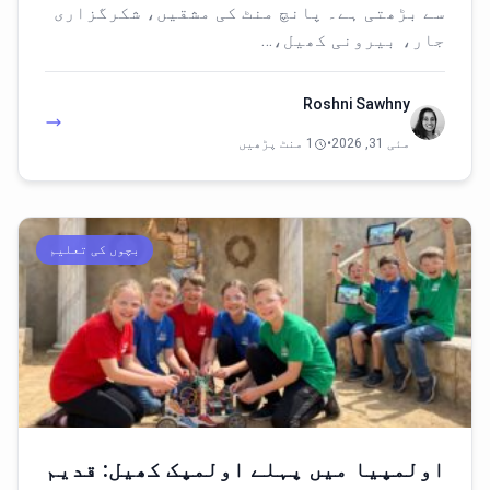
سے بڑھتی ہے۔ پانچ منٹ کی مشقیں، شکرگزاری
جار، بیرونی کھیل،…
Roshni Sawhny
مئی 31, 2026
•
1 منٹ پڑھیں
بچوں کی تعلیم
اولمپیا میں پہلے اولمپک کھیل: قدیم