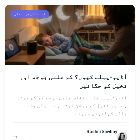
ابتدائی خواندگی
آڈیو-پہلے کیوں؟ کم علمی بوجھ اور
تخیل کو جگائیں
آڈیو-پہلے کا انتخاب علمی بوجھ کو کم کرتا
ہے اور تخیل کو روشن کرتا ہے۔ بولی جانے
والی کہانیاں سوچنے…
Roshni Sawhny