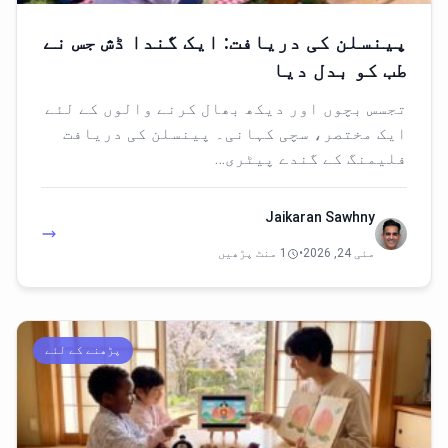
پینسلن کی دریافت: ایک گندا ڈش جس نے
طب کو بدل دیا
تجسس بچوں اور دیکھ بھال کرنے والوں کے لئے
ایک مختصر، سچی کہانی۔ پینسلن کی دریافت
فلیمنگ کے گندے پیٹری…
Jaikaran Sawhny
مئی 24, 2026
•
1 منٹ پڑھیں
پڑھنے کے لئے