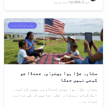
جون 2, 2026
•
1 منٹ پڑھیں
بچوں کی کہانیاں
ستارہ جڑا ہوا بینر: وہ جھنڈا جو
کبھی نہیں جھکا
ستارہ جڑا ہوا بینر جھنڈے پر بچوں کے لیے
ایک گرم، دوستانہ نظر۔ جانیں کہ کس نے اسے
سیا، یہ…