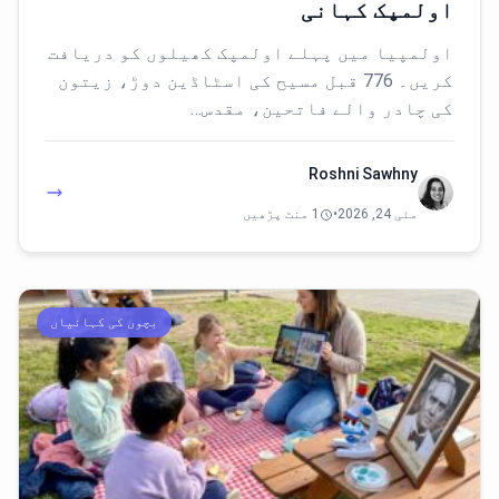
اولمپک کہانی
اولمپیا میں پہلے اولمپک کھیلوں کو دریافت
کریں۔ 776 قبل مسیح کی اسٹاڈین دوڑ، زیتون
کی چادر والے فاتحین، مقدس…
Roshni Sawhny
مئی 24, 2026
•
1 منٹ پڑھیں
بچوں کی کہانیاں