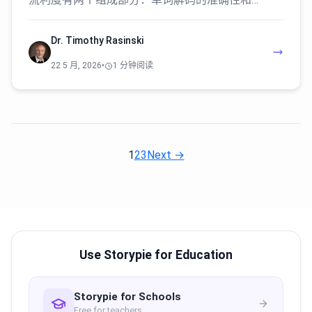
Dr. Timothy Rasinski
22 5 月, 2026
•
1 分钟阅读
1
2
3
Next →
Use Storypie for Education
Storypie for Schools
Free for teachers