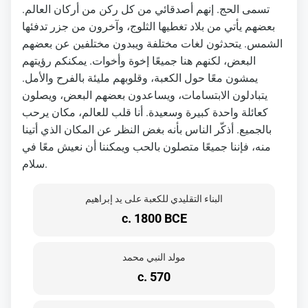
تسمى الحج. إنهم أصدقائي من كل ركن من أركان العالم.
بعضهم يأتي من بلاد تغطيها الثلوج، وآخرون من جزر تدفئها
الشمس. يتحدثون لغات مختلفة ويبدون مختلفين عن بعضهم
البعض، لكنهم هنا جميعًا إخوة وأخوات. يمكنكم رؤيتهم
يمشون معًا حول الكعبة، وقلوبهم مليئة بالفرح والأمل.
يتبادلون الابتسامات، ويساعدون بعضهم البعض، ويصلون
كعائلة واحدة كبيرة وسعيدة. أنا قلب للعالم، مكان يرحب
بالجميع. أذكّر الناس بأنه بغض النظر عن المكان الذي أتينا
منه، فإننا جميعًا متصلون بالحب ويمكننا أن نعيش معًا في
سلام.
البناء التقليدي للكعبة على يد إبراهيم
c. 1800 BCE
مولد النبي محمد
c. 570