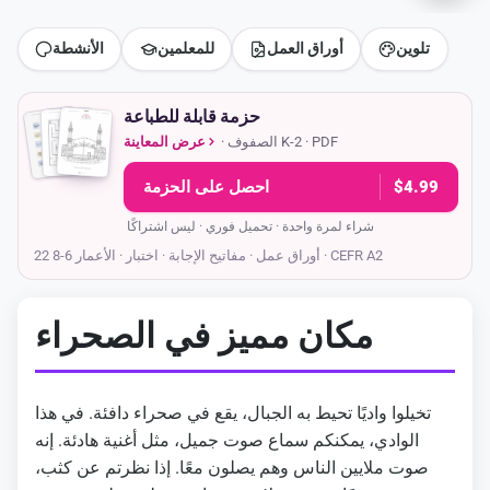
تلوين
أوراق العمل
للمعلمين
الأنشطة
حزمة قابلة للطباعة
· الصفوف K-2 · PDF
عرض المعاينة
$4.99
احصل على الحزمة
شراء لمرة واحدة · تحميل فوري · ليس اشتراكًا
· اختبار · الأعمار 6-8 · CEFR A2
22 أوراق عمل · مفاتيح الإجابة
مكان مميز في الصحراء
تخيلوا واديًا تحيط به الجبال، يقع في صحراء دافئة. في هذا
الوادي، يمكنكم سماع صوت جميل، مثل أغنية هادئة. إنه
صوت ملايين الناس وهم يصلون معًا. إذا نظرتم عن كثب،