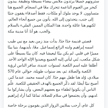
سترونهم جميعًا يرتدون ملابس بيضاء بسيطة ونظيفة. يبدون
كبحر من الغيوم الناعمة تتحرك معًا في انسجام. الجميع هنا
متساوون. لا يوجد ملوك أو ملكات، فقط أصدقاء يقفون جنبًا
إلى جنب، يتحدثون إلى الله. يأتون من جميع أنحاء العالم،
لكنهم هنا عائلة واحدة. هذا المكان المميز، المليء بالسلام
والحب، هو أنا. أنا مدينة مكة.
قصتي قديمة جدًا جدًا. بدأت منذ زمن بعيد مع نبي طيب
اسمه إبراهيم وابنه الرائع إسماعيل. معًا، بأيديهما، بنيا بيتًا
مميزًا في قلبي. لم يكن بيتًا ليعيشا فيه. كان بيتًا بسيطًا على
شكل مكعب، بُني ليأتي إليه الجميع ويعبدوا الإله الواحد الأحد.
أطلقا عليه اسم الكعبة. لسنوات عديدة، سافر الناس لرؤية
الكعبة والصلاة. ثم، بعد سنوات طويلة، حوالي عام 570
ميلادي، وُلد هنا طفل مهم جدًا. كان اسمه محمد. عندما كبر،
أصبح نبيًا أيضًا. لقد ذكّر الجميع بالهدف الحقيقي للكعبة. علّم
الناس أن يكونوا لطفاء مع بعضهم البعض، وأن يشاركوا ما
لديهم، وأن يجتمعوا في سلام للصلاة، تمامًا كما أراد إبراهيم.
كل عام، أرحب بملايين الزوار الذين يقومون برحلة خاصة