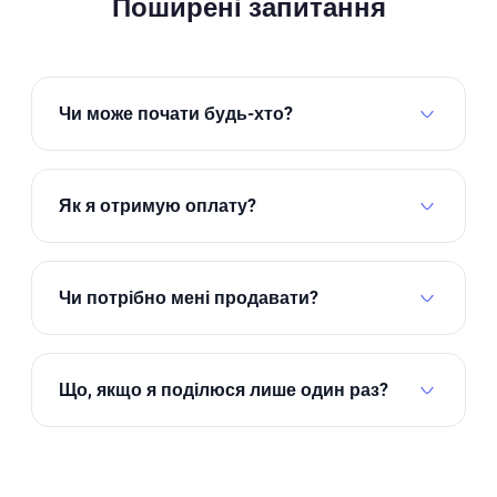
Поширені запитання
Чи може почати будь-хто?
Так, батьки, вчителі, будь-хто, хто любить
допомагати дітям читати.
Як я отримую оплату?
Грошові бонуси та доходи надходять
безпосередньо на ваш рахунок.
Чи потрібно мені продавати?
Ні. Почніть просто з того, щоб поділитися з
друзями. Вищі рівні допомагають зі школами,
Що, якщо я поділюся лише один раз?
якщо ви хочете.
Ви все ще отримуєте 1 безкоштовний місяць для
себе та свого друга.