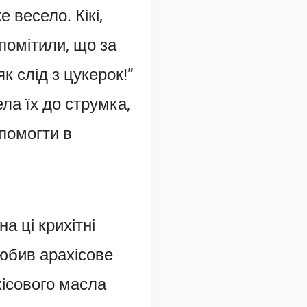
 весело. Кікі,
помітили, що за
як слід з цукерок!”
ла їх до струмка,
опомогти в
а ці крихітні
любив арахісове
хісового масла