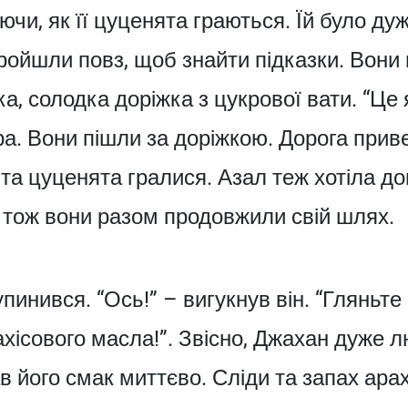
ючи, як її цуценята граються. Їй було дуже
ройшли повз, щоб знайти підказки. Вони 
ка, солодка доріжка з цукрової вати. “Це 
а. Вони пішли за доріжкою. Дорога приве
л та цуценята гралися. Азал теж хотіла д
 тож вони разом продовжили свій шлях.
инився. “Ось!” – вигукнув він. “Гляньте н
ахісового масла!”. Звісно, Джахан дуже 
нав його смак миттєво. Сліди та запах ара