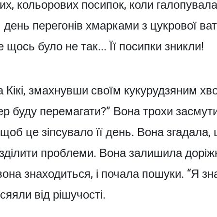
их, кольорових посипок, коли галопувала
день перегонів хмарками з цукрової вати
 щось було не так... Її посипки зникли!
ла Кікі, змахнувши своїм кукурудзяним хв
ер буду перемагати?” Вона трохи засмутил
щоб це зіпсувало її день. Вона згадала, 
зділити проблеми. Вона залишила доріжк
вона знаходиться, і почала пошуки. “Я зн
і сяяли від рішучості.