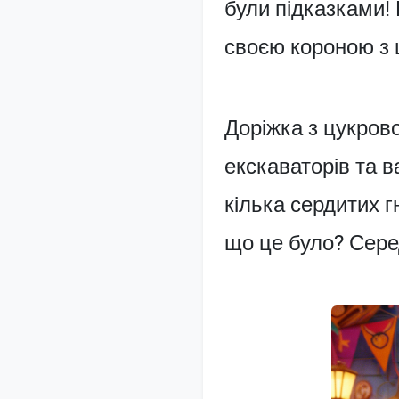
були підказками! 
своєю короною з 
Доріжка з цукрово
екскаваторів та 
кілька сердитих г
що це було? Серед