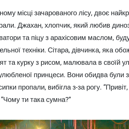
чному місці зачарованого лісу, двоє найк
грали. Джахан, хлопчик, який любив диноз
ватори та піцу з арахісовим маслом, буд
вельної техніки. Сітара, дівчинка, яка о
ят та курку з рисом, малювала в своїй у
улюбленої принцеси. Вони обидва були зай
ипки пропали, вибігла з-за рогу. “Привіт, 
 “Чому ти така сумна?”