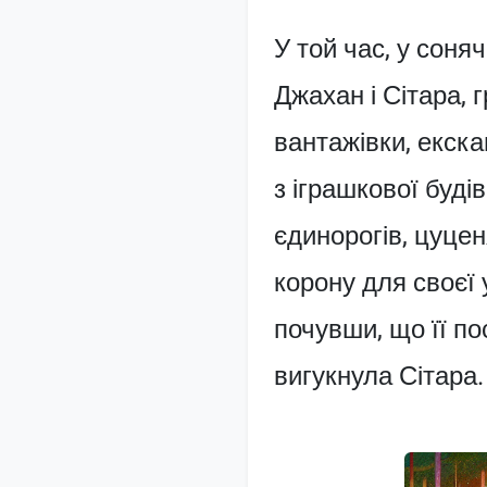
У той час, у соня
Джахан і Сітара, 
вантажівки, екска
з іграшкової буді
єдинорогів, цуцен
корону для своєї 
почувши, що її пос
вигукнула Сітара.