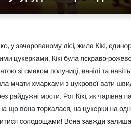
о, у зачарованому лісі, жила Кікі, єдинор
ими цукерками. Кікі була яскраво-рожевою
тою зі смаком полуниці, ванілі та навіт
ила мчати хмарками з цукрової вати шви
з райдужні мости. Рог Кікі, як чарівна па
на що вона торкалася, на цукерки на одну
литися солодощами! Вона завжди залиш