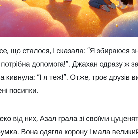
все, що сталося, і сказала: “Я збираюся з
 потрібна допомога!”. Джахан одразу ж з
а кивнула: “І я теж!”. Отже, троє друзів 
ні посипки.
ко від них, Азал грала зі своїми цуценя
румка. Вона одягла корону і мала велики