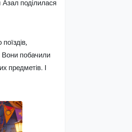
м Азал поділилася
 поїздів,
. Вони побачили
их предметів. І