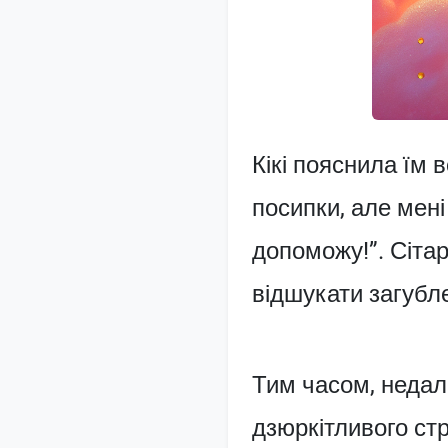
Кікі пояснила їм 
посипки, але мені
допоможу!”. Сітар
відшукати загубле
Тим часом, недале
дзюркітливого ст