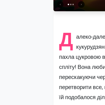
Д
алеко-далек
кукурудзян
пахла цукровою ва
спліту! Вона люб
перескакуючи чере
перетворити все, 
їй подобалося ді