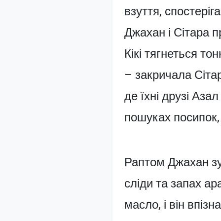
взуття, спостеріга
Джахан і Сітара п
Кікі тягнеться тон
– закричала Сітар
де їхні друзі Аза
пошуках посипок,
Раптом Джахан зуп
сліди та запах ар
масло, і він впіз