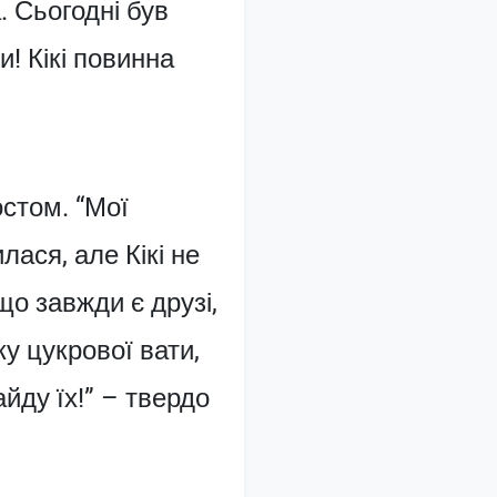
. Сьогодні був
! Кікі повинна
остом. “Мої
ася, але Кікі не
що завжди є друзі,
у цукрової вати,
айду їх!” – твердо