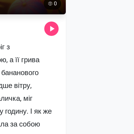
0
іг з
, а її грива
ь бананового
дше вітру,
личка, міг
 годину. І як же
ала за собою