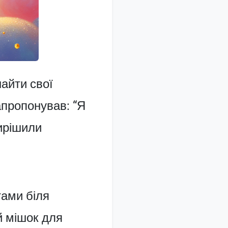
найти свої
апропонував: “Я
вирішили
тами біля
й мішок для