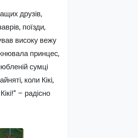
ращих друзів,
аврів, поїзди,
ував високу вежу
божнювала принцес,
любленій сумці
няті, коли Кікі,
Кікі!” – радісно