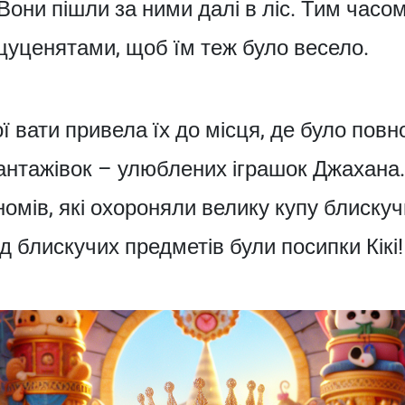
Вони пішли за ними далі в ліс. Тим часо
цуценятами, щоб їм теж було весело.
ї вати привела їх до місця, де було повно
вантажівок – улюблених іграшок Джахана
номів, які охороняли велику купу блискуч
 блискучих предметів були посипки Кікі!