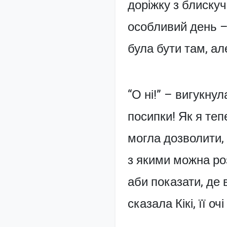
доріжку з блискуч
особливий день – 
була бути там, але
“О ні!” – вигукну
посипки! Як я теп
могла дозволити, 
з якими можна ро
аби показати, де 
сказала Кікі, її оч