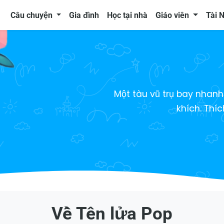
Câu chuyện
Gia đình
Học tại nhà
Giáo viên
Tài 
Một tàu vũ trụ bay nhan
khích. Thí
Về Tên lửa Pop