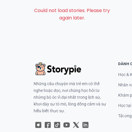
Could not load stories. Please try
again later.
DÀNH 
Học & 
Những câu chuyện mà trẻ em có thể
Nhân v
nghe hoặc đọc, nơi chúng học hỏi từ
Khám 
những bộ óc vĩ đại nhất trong lịch sử,
khơi dậy sự tò mò, lòng đồng cảm và sự
Học tại
hiểu biết thực sự.
Tải ứn