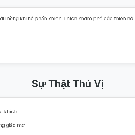
u hồng khi nó phấn khích. Thích khám phá các thiên hà l
huyện
Sự Thật Thú Vị
úc khích
ững giấc mơ