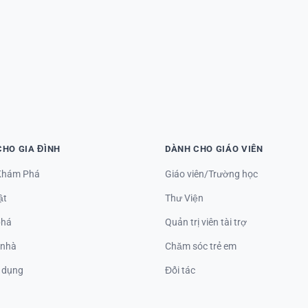
CHO GIA ĐÌNH
DÀNH CHO GIÁO VIÊN
Khám Phá
Giáo viên/Trường học
ật
Thư Viện
phá
Quản trị viên tài trợ
 nhà
Chăm sóc trẻ em
g dụng
Đối tác