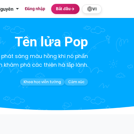
Nguyên
Đăng nhập
Bắt đầu
VI
Tên lửa Pop
h phát sáng màu hồng khi nó phấn
ch khám phá các thiên hà lấp lánh.
Khoa học viễn tưởng
Cảm xúc