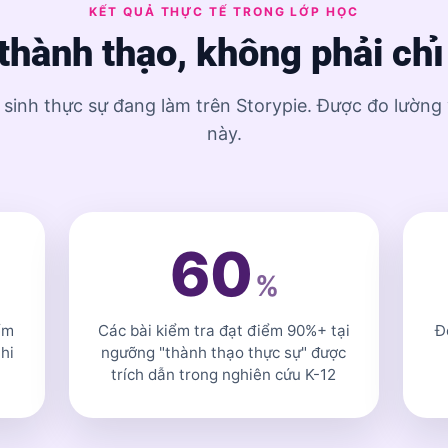
KẾT QUẢ THỰC TẾ TRONG LỚP HỌC
 thành thạo, không phải chỉ
sinh thực sự đang làm trên Storypie. Được đo lườn
này.
60
%
ểm
Các bài kiểm tra đạt điểm 90%+ tại
Đ
hi
ngưỡng "thành thạo thực sự" được
trích dẫn trong nghiên cứu K-12