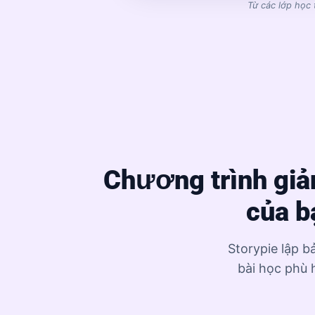
Từ các lớp học
Chương trình giả
của b
Storypie lập b
bài học phù h