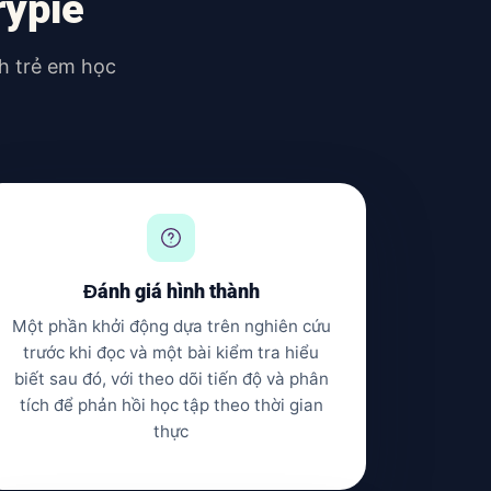
rypie
ch trẻ em học
Đánh giá hình thành
Một phần khởi động dựa trên nghiên cứu
trước khi đọc và một bài kiểm tra hiểu
biết sau đó, với theo dõi tiến độ và phân
tích để phản hồi học tập theo thời gian
thực