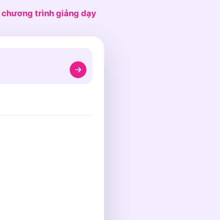
n
chương trình giảng dạy
BÀI HỌC
Chu trình Nước, Lớp 4,
Giới thiệu về Chu trì
i học
NGSS
MỤC TIÊU
Tuần 1-6
Xác định ý chính của mộ
chi tiết chính hỗ trợ nó.
TỪ VỰNG
bốc hơi
ngưng tụ
mư
HOẠT ĐỘNG
Đọc một đoạn văn về ch
giai đoạn với bằng chứ