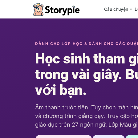
Câu chuyện
D
Storypie - Home
DÀNH CHO LỚP HỌC & DÀNH CHO CÁC QUẬ
Học sinh tham g
trong vài giây. Bu
với bạn.
Âm thanh trước tiên. Tùy chọn màn hình.
và chương trình giảng dạy. Truy cập 
giáo dục trên 27 ngôn ngữ. Lớp Mẫu gi