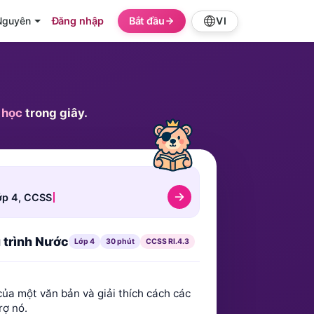
Nguyên
Đăng nhập
Bắt đầu
VI
 học
trong giây.
ớp 4, CCSS
u trình Nước
Lớp 4
30 phút
CCSS RI.4.3
của một văn bản và giải thích cách các
rợ nó.