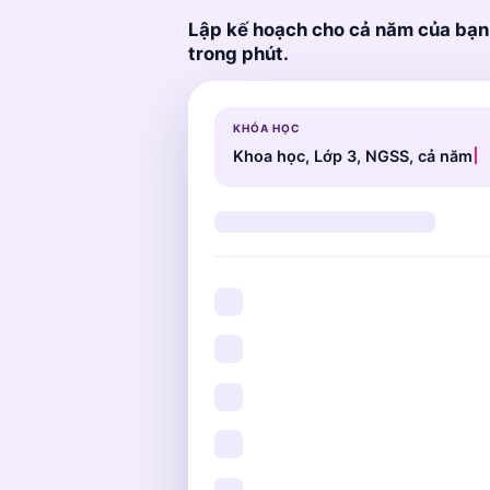
Lập kế hoạch cho cả năm của bạ
trong phút.
KHÓA HỌC
Khoa học, Lớp 3, NGSS, cả năm
Khoa học, Lớp 3
36 Tuần
60 Các bà
Lực và Chuyển động
1