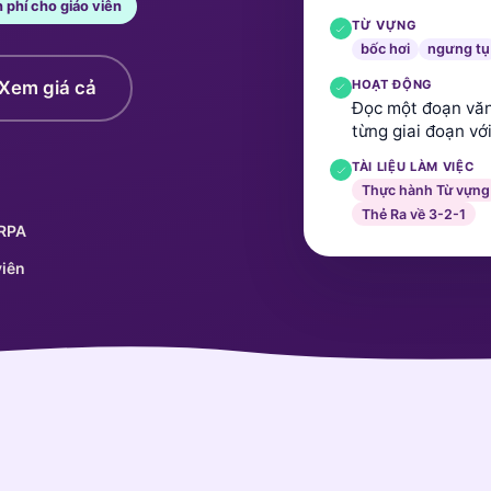
 phí cho giáo viên
TỪ VỰNG
bốc hơi
ngưng tụ
HOẠT ĐỘNG
Xem giá cả
Đọc một đoạn văn 
từng giai đoạn vớ
TÀI LIỆU LÀM VIỆC
Thực hành Từ vựng
Thẻ Ra về 3-2-1
ERPA
viên