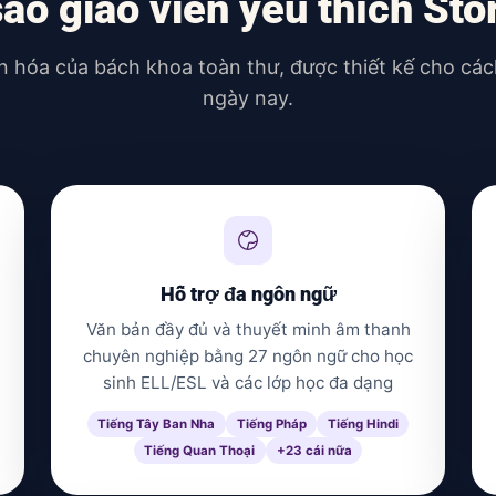
sao giáo viên yêu thích Sto
ến hóa của bách khoa toàn thư, được thiết kế cho cá
ngày nay.
Hỗ trợ đa ngôn ngữ
Văn bản đầy đủ và thuyết minh âm thanh
chuyên nghiệp bằng 27 ngôn ngữ cho học
sinh ELL/ESL và các lớp học đa dạng
Tiếng Tây Ban Nha
Tiếng Pháp
Tiếng Hindi
Tiếng Quan Thoại
+23 cái nữa