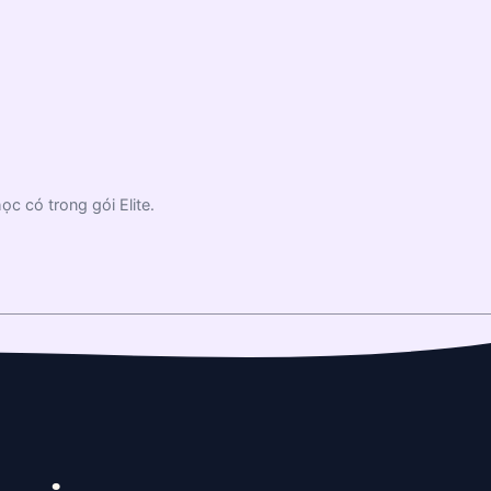
đồ Chu trình Nước
Biểu đồ Ý chính
c có trong gói Elite.