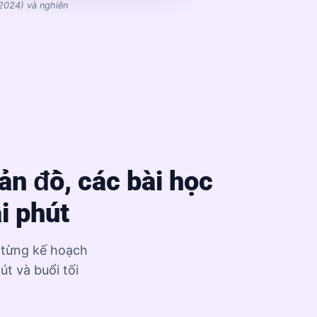
2024) và nghiên
n đồ, các bài học
i phút
t từng kế hoạch
út và buổi tối