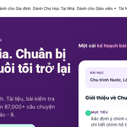
ành cho Gia đình
Dành Cho Học Tại Nhà
Dành cho Giáo viên
Tài 
N
Một cái
kế hoạch bài
ia. Chuẩn bị
ổi tối trở lại
BÀI HỌC
Chu trình Nước, L
Giới thiệu về Ch
 Tài liệu, bài kiểm tra
hơn 87,000+ câu chuyện
MỤC TIÊU
áo - 8.
Xác định ý chính 
chi tiết chính hỗ t