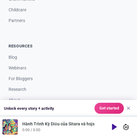
Childcare
Partners
RESOURCES
Blog
Webinars
For Bloggers
Research
About
Get started
Unlock every story + activity
Giving
Support
Hành Trình Kỳ Diệu của Sitara và hsjs
Play
0:00 / 0:00