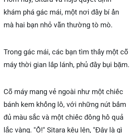
khám phá gác mái, một nơi đầy bí ẩn
mà hai bạn nhỏ vẫn thường tò mò.
Trong gác mái, các bạn tìm thấy một cỗ
máy thời gian lấp lánh, phủ đầy bụi bặm.
Cỗ máy mang vẻ ngoài như một chiếc
bánh kem khổng lồ, với những nút bấm
đủ màu sắc và một chiếc đồng hồ quả
lắc vàng. "Ồ!" Sitara kêu lên, "Đây là gì