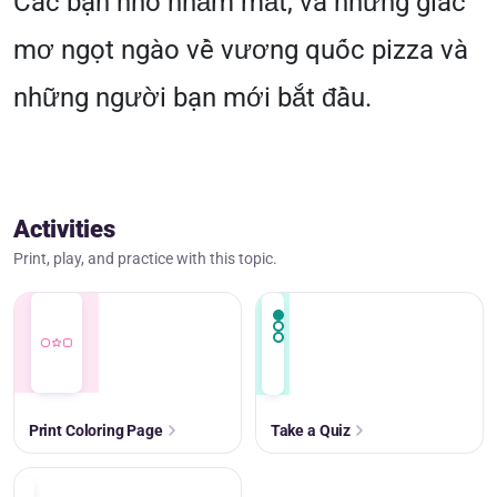
Các bạn nhỏ nhắm mắt, và những giấc
mơ ngọt ngào về vương quốc pizza và
những người bạn mới bắt đầu.
Activities
Print, play, and practice with this topic.
Print Coloring Page
Take a Quiz
+