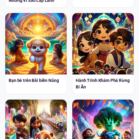
Những Vì Sao Lấp Lánh
Bạn bè trên Bãi biển Nắng
Hành Trình Khám Phá Rừng
Bí Ẩn