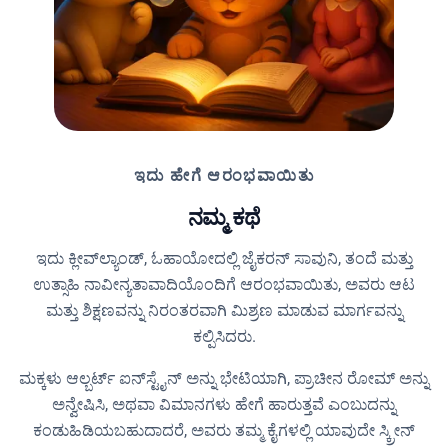
ಇದು ಹೇಗೆ ಆರಂಭವಾಯಿತು
ನಮ್ಮ ಕಥೆ
ಇದು ಕ್ಲೀವ್‌ಲ್ಯಾಂಡ್, ಓಹಾಯೋದಲ್ಲಿ ಜೈಕರನ್ ಸಾವುನಿ, ತಂದೆ ಮತ್ತು
ಉತ್ಸಾಹಿ ನಾವೀನ್ಯತಾವಾದಿಯೊಂದಿಗೆ ಆರಂಭವಾಯಿತು, ಅವರು ಆಟ
ಮತ್ತು ಶಿಕ್ಷಣವನ್ನು ನಿರಂತರವಾಗಿ ಮಿಶ್ರಣ ಮಾಡುವ ಮಾರ್ಗವನ್ನು
ಕಲ್ಪಿಸಿದರು.
ಮಕ್ಕಳು ಆಲ್ಬರ್ಟ್ ಐನ್‌ಸ್ಟೈನ್ ಅನ್ನು ಭೇಟಿಯಾಗಿ, ಪ್ರಾಚೀನ ರೋಮ್ ಅನ್ನು
ಅನ್ವೇಷಿಸಿ, ಅಥವಾ ವಿಮಾನಗಳು ಹೇಗೆ ಹಾರುತ್ತವೆ ಎಂಬುದನ್ನು
ಕಂಡುಹಿಡಿಯಬಹುದಾದರೆ, ಅವರು ತಮ್ಮ ಕೈಗಳಲ್ಲಿ ಯಾವುದೇ ಸ್ಕ್ರೀನ್