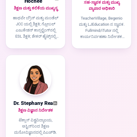
Hochee
ಸಹ-ಸ್ಥಾಪಕ ಮತ್ತು ಮುಖ್ಯ
ಶಿಕ್ಷಣ ಮತ್ತು ಕಲಿಕೆಯ ಮುಖ್ಯಸ್ಥ
ವ್ಯಾಪಾರ ಅಧಿಕಾರಿ
ಹಾಥವೇ ಬ್ರೌನ್ ಮತ್ತು ಮಂಡೆಲ್
TeacherVillage, Begenio
JCC ಯಲ್ಲಿ ಶಿಕ್ಷಕಿ; ಗ್ಲೋಬಲ್
ಮತ್ತು LJEducation ನ ಸ್ಥಾಪಕ.
ಎಜುಕೇಶನ್ ಕಾನ್ಸಲ್ಟಿಂಗ್‌ನಲ್ಲಿ
Fullmind/iTutor ನಲ್ಲಿ
ESL ಶಿಕ್ಷಕಿ; ಶೇಕರ್ ಹೈಟ್ಸ್‌ನಲ್ಲಿ
ಕಾರ್ಯನಿರ್ವಹಣಾ ನಿರ್ದೇಶಕ.
ವಿಶೇಷ ಶಿಕ್ಷಣ. ಜಾನ್ ಕ್ಯಾರೋಲ್
DT Capital ನಲ್ಲಿ ಪಾಲುದಾರ.
ವಿಶ್ವವಿದ್ಯಾಲಯ. ವಿಭಿನ್ನ K-12
Citigroup ನಲ್ಲಿ ಸಹಾಯಕ.
ವಿದ್ಯಾರ್ಥಿಗಳನ್ನು
ನೆಲದಿಂದ K-12 ಪರಿಹಾರಗಳನ್ನು
ಬೆಂಬಲಿಸುತ್ತಿರುವ ಇಪ್ಪತ್ತಾರು
ವಿಸ್ತಾರಗೊಳಿಸುತ್ತಿರುವ
ವರ್ಷಗಳು, ಈಗ ಪ್ರತಿಯೊಂದು
ಪುನರಾವೃತ್ತ EdTech ಸ್ಥಾಪಕ.
ಪಾಠ ಮತ್ತು ಕಾರ್ಯಪತ್ರಕ್ಕೆ ಆ
ಪರಿಣತಿಯನ್ನು ತರುತ್ತಿದ್ದಾರೆ.
Dr. Stephany Rea
ಶಿಕ್ಷಣ ವಿಜ್ಞಾನ ನಿರ್ದೇಶಕ
ಟೆಕ್ಸಾಸ್ ವಿಶ್ವವಿದ್ಯಾಲಯ,
ಆಸ್ಟಿನ್‌ನಿಂದ ಶಿಕ್ಷಣ
ಮನೋವಿಜ್ಞಾನದಲ್ಲಿ ಪಿಎಚ್‌ಡಿ.