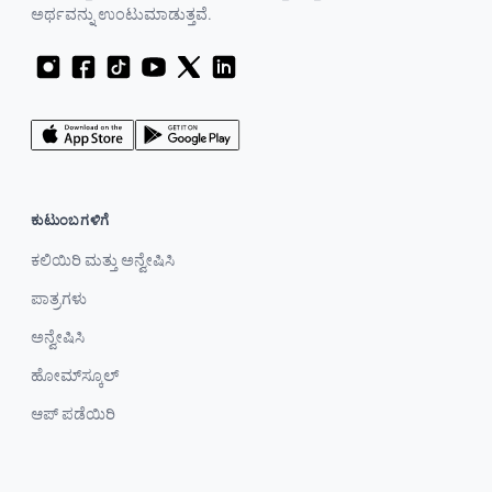
ಅರ್ಥವನ್ನು ಉಂಟುಮಾಡುತ್ತವೆ.
ಕುಟುಂಬಗಳಿಗೆ
ಕಲಿಯಿರಿ ಮತ್ತು ಅನ್ವೇಷಿಸಿ
ಪಾತ್ರಗಳು
ಅನ್ವೇಷಿಸಿ
ಹೋಮ್‌ಸ್ಕೂಲ್
ಆಪ್ ಪಡೆಯಿರಿ