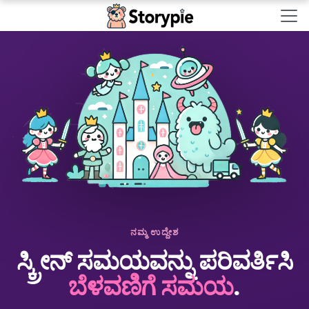
Storypie - Home
ನಮ್ಮ ಉದ್ದೇಶ
ಸ್ಕ್ರೀನ್ ಸಮಯವನ್ನು ಪರಿವರ್ತಿಸಿ
ಬೆಳವಣಿಗೆ ಸಮಯ
.