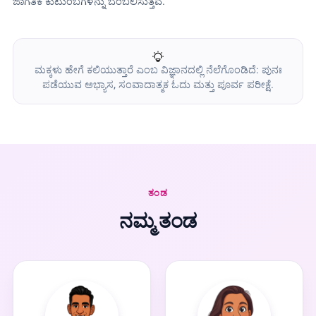
ಜಾಗತಿಕ ಕುಟುಂಬಗಳನ್ನು ಬೆಂಬಲಿಸುತ್ತವೆ.
ಮಕ್ಕಳು ಹೇಗೆ ಕಲಿಯುತ್ತಾರೆ ಎಂಬ ವಿಜ್ಞಾನದಲ್ಲಿ ನೆಲೆಗೊಂಡಿದೆ: ಪುನಃ
ಪಡೆಯುವ ಅಭ್ಯಾಸ, ಸಂವಾದಾತ್ಮಕ ಓದು ಮತ್ತು ಪೂರ್ವ ಪರೀಕ್ಷೆ.
ತಂಡ
ನಮ್ಮ ತಂಡ