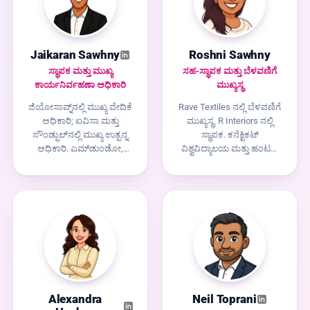
Jaikaran Sawhny
Roshni Sawhny
ಸ್ಥಾಪಕ ಮತ್ತು ಮುಖ್ಯ
ಸಹ-ಸ್ಥಾಪಕ ಮತ್ತು ಬೆಳವಣಿಗೆ
ಕಾರ್ಯನಿರ್ವಹಣಾ ಅಧಿಕಾರಿ
ಮುಖ್ಯಸ್ಥ
ಜಿಯೋಸಾವ್ನ್‌ನಲ್ಲಿ ಮುಖ್ಯ ವೇದಿಕೆ
Rave Textiles ನಲ್ಲಿ ಬೆಳವಣಿಗೆ
ಅಧಿಕಾರಿ; ಐವಿಸಾ ಮತ್ತು
ಮುಖ್ಯಸ್ಥ. R Interiors ನಲ್ಲಿ
ಸೌಂಡ್ಫುಲ್‌ನಲ್ಲಿ ಮುಖ್ಯ ಉತ್ಪನ್ನ
ಸ್ಥಾಪಕ. ಕನೆಕ್ಟಿಕಟ್
ಅಧಿಕಾರಿ. ಎಮ್‌ಡುಂಡೋ,
ವಿಶ್ವವಿದ್ಯಾಲಯ ಮತ್ತು ಹಂಟರ್
ಪೈನಾಪಲ್ ಅಕಾಡೆಮಿ ಮತ್ತು
ಕಾಲೇಜು. ಡೇಟಾ ನರ್ಡ್ ಮತ್ತು
ಎಸ್‌ಜಿವಿಯಲ್ಲಿ ಮಂಡಲಿಯ
ದಿನಕಾಲ್ಪನಿಕ ವ್ಯಕ್ತಿಯ ಸಮಾನ
ಸದಸ್ಯ. 20 ವರ್ಷಗಳ ಕಾಲ
ಭಾಗಗಳು, ಅವಳು ವಿಶ್ವಾಸದಿಂದ
ಸಂಕೀರ್ಣತೆಯನ್ನು ಸರಳತೆಗೆ
ಪ್ರಾರಂಭವಾಗುವ ಮತ್ತು
ಪರಿವರ್ತಿಸುವ ಉತ್ಪನ್ನಗಳನ್ನು
"ಮರುಕಥೆ, ದಯವಿಟ್ಟು"
ನಿರ್ಮಿಸುತ್ತಿದ್ದಾರೆ, ಈಗ
ಅಂತ್ಯವಾಗುವ ಸಂತೋಷದ
ಪರದೆಯಿಲ್ಲದ ಕಲಿಕೆಗೆ
ಬೆಳವಣಿಗೆ ತಂತ್ರಗಳನ್ನು
ಕೇಂದ್ರೀಕೃತವಾಗಿದೆ.
ನಿರ್ಮಿಸುತ್ತಾಳೆ.
Alexandra
Neil Toprani