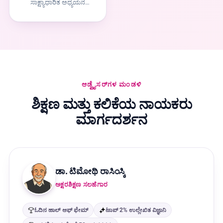
ಸಾಕ್ಷ್ಯಾಧಾರಿತ ಅಧ್ಯಯನ
ತಂತ್ರಗಳು, ಪ್ರೇರಣೆ ಮತ್ತು
ಸ್ವಾಯತ್ತ ಅಧ್ಯಯನದ ಮೇಲೆ
ಕೇಂದ್ರೀಕೃತವಾಗಿ, ಎಲ್ಲಾ ಪಾಠ
ಮತ್ತು ಸಂಪತ್ತಿನಲ್ಲಿ ವಿಜ್ಞಾನ
ಬೆಂಬಲಿತ ವಿಧಾನಗಳನ್ನು ತರಲು,
ವಿವಿಧ ಸಂದರ್ಭಗಳಲ್ಲಿ
Learners ಅನ್ನು ಬೆಂಬಲಿಸುವ
ಅನುಭವ.
ಆಡ್ವೈಸರ್‌ಗಳ ಮಂಡಳಿ
ಶಿಕ್ಷಣ ಮತ್ತು ಕಲಿಕೆಯ ನಾಯಕರು
ಮಾರ್ಗದರ್ಶನ
ಡಾ. ಟಿಮೋಥಿ ರಾಸಿಂಸ್ಕಿ
ಅಕ್ಷರಶಿಕ್ಷಣ ಸಲಹೆಗಾರ
ಓದಿನ ಹಾಲ್ ಆಫ್ ಫೇಮ್
ಟಾಪ್ 2% ಉಲ್ಲೇಖಿತ ವಿಜ್ಞಾನಿ