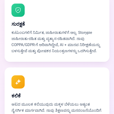
ಸುರಕ್ಷತೆ
ಕುಟುಂಬಗಳಿಗೆ ನಿರ್ಮಿತ, ಜಾಹೀರಾತುಗಳಿಗೆ ಅಲ್ಲ. Storypie
ಜಾಹೀರಾತು-ರಹಿತ ಮತ್ತು ವ್ಯತ್ಯಾಸ-ರಹಿತವಾಗಿದೆ. ನಾವು
COPPA/GDPR-ಗೆ ಅರಿವಾಗಿದ್ದೇವೆ, AI + ಮಾನವ ನಿರೀಕ್ಷಣೆಯನ್ನು
ಬಳಸುತ್ತೇವೆ ಮತ್ತು ಪೋಷಕರ ನಿಯಂತ್ರಣಗಳನ್ನು ಒದಗಿಸುತ್ತೇವೆ.
ಕಲಿಕೆ
ಆಟದ ಮೂಲಕ ಕಲಿಯುವುದು ಮಕ್ಕಳ ಬೆಳೆಯಲು ಅತ್ಯಂತ
ನೈಸರ್ಗಿಕ ಮಾರ್ಗವಾಗಿದೆ. ನಾವು ಶಿಕ್ಷಣವನ್ನು ಮನರಂಜನೆಯೊಂದಿಗೆ