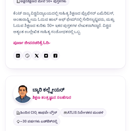
ಅಕ್ಷರಶಿಕ್ಷಣದ ಮೇಲೆ 50+ ಪುಸ್ತಕಗಳು
ಕೆಂಟ್ ರಾಜ್ಯ ವಿಶ್ವವಿದ್ಯಾಲಯದಲ್ಲಿ ಸಾಹಿತ್ಯ ಶಿಕ್ಷಣದ ಪ್ರೊಫೆಸರ್ ಎಮೆರಿಟಸ್,
ಅಂತಾರಾಷ್ಟ್ರೀಯ ಓದುವ ಹಾಲ್ ಆಫ್ ಫೇಮ್‌ನಲ್ಲಿ ಸೇರಿಸಲ್ಪಟ್ಟವರು, ಮತ್ತು
ಓದುವ ಶಿಕ್ಷಣದ ಕುರಿತು 50+ ಇತರ ಪುಸ್ತಕಗಳ ಲೇಖಕರಾಗಿದ್ದಾರೆ. ವಿಶ್ವದ
ಅತ್ಯಂತ ಉಲ್ಲೇಖಿತ ಸಾಹಿತ್ಯ ಸಂಶೋಧಕರಲ್ಲಿ ಒಬ್ಬ.
ಪೂರ್ಣ ಜೀವನಚರಿತ್ರೆ ಓದಿ
ಬ್ಯಾರಿ ಕಲ್ಲ್ಮೇಯರ್
ಶಿಕ್ಷಣ ತಂತ್ರಜ್ಞಾನ ಸಲಹೆಗಾರ
ಹಿಂದಿನ CIO, ಹಾಥವೇ ಬ್ರೌನ್
ATLIS ನಿರ್ದೇಶಕರ ಮಂಡಳಿ
~30 ವರ್ಷಗಳು ಎಡ್‌ಟೆಕ್‌ನಲ್ಲಿ