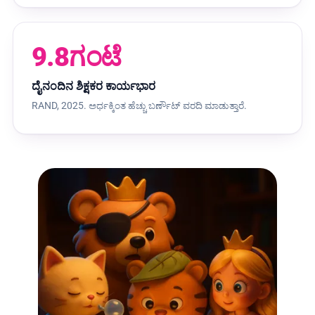
9.8ಗಂಟೆ
ದೈನಂದಿನ ಶಿಕ್ಷಕರ ಕಾರ್ಯಭಾರ
RAND, 2025. ಅರ್ಧಕ್ಕಿಂತ ಹೆಚ್ಚು ಬರ್ಣೌಟ್ ವರದಿ ಮಾಡುತ್ತಾರೆ.