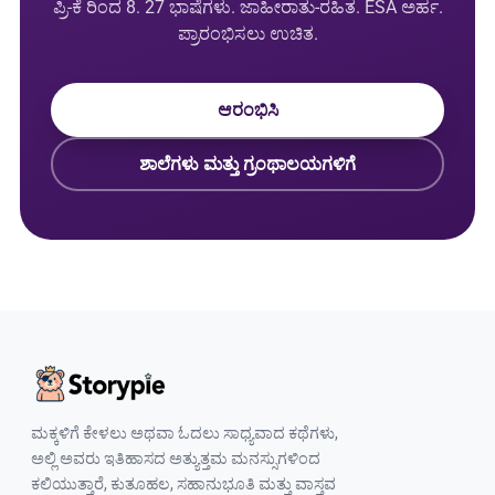
ಪ್ರಿ-ಕೆ ರಿಂದ 8. 27 ಭಾಷೆಗಳು. ಜಾಹೀರಾತು-ರಹಿತ. ESA ಅರ್ಹ.
ಪ್ರಾರಂಭಿಸಲು ಉಚಿತ.
ಆರಂಭಿಸಿ
ಶಾಲೆಗಳು ಮತ್ತು ಗ್ರಂಥಾಲಯಗಳಿಗೆ
ಮಕ್ಕಳಿಗೆ ಕೇಳಲು ಅಥವಾ ಓದಲು ಸಾಧ್ಯವಾದ ಕಥೆಗಳು,
ಅಲ್ಲಿ ಅವರು ಇತಿಹಾಸದ ಅತ್ಯುತ್ತಮ ಮನಸ್ಸುಗಳಿಂದ
ಕಲಿಯುತ್ತಾರೆ, ಕುತೂಹಲ, ಸಹಾನುಭೂತಿ ಮತ್ತು ವಾಸ್ತವ