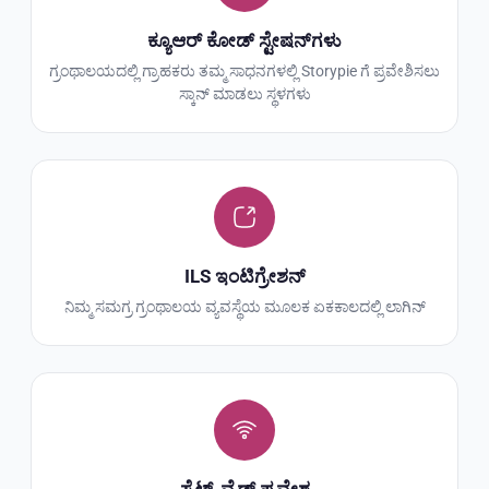
ಕ್ಯೂಆರ್ ಕೋಡ್ ಸ್ಟೇಷನ್‌ಗಳು
ಗ್ರಂಥಾಲಯದಲ್ಲಿ ಗ್ರಾಹಕರು ತಮ್ಮ ಸಾಧನಗಳಲ್ಲಿ Storypie ಗೆ ಪ್ರವೇಶಿಸಲು
ಸ್ಕಾನ್ ಮಾಡಲು ಸ್ಥಳಗಳು
ILS ಇಂಟಿಗ್ರೇಶನ್
ನಿಮ್ಮ ಸಮಗ್ರ ಗ್ರಂಥಾಲಯ ವ್ಯವಸ್ಥೆಯ ಮೂಲಕ ಏಕಕಾಲದಲ್ಲಿ ಲಾಗಿನ್