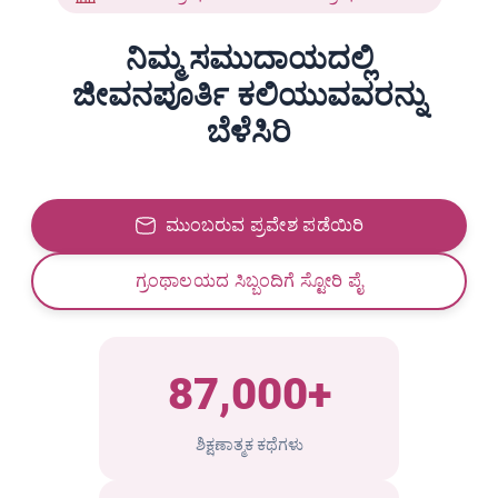
ನಿಮ್ಮ ಸಮುದಾಯದಲ್ಲಿ
ಜೀವನಪೂರ್ತಿ ಕಲಿಯುವವರನ್ನು
ಬೆಳೆಸಿರಿ
ಮುಂಬರುವ ಪ್ರವೇಶ ಪಡೆಯಿರಿ
ಗ್ರಂಥಾಲಯದ ಸಿಬ್ಬಂದಿಗೆ ಸ್ಟೋರಿ ಪೈ
87,000+
ಶಿಕ್ಷಣಾತ್ಮಕ ಕಥೆಗಳು