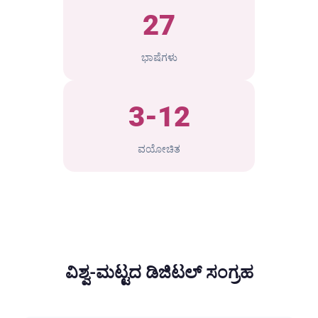
27
ಭಾಷೆಗಳು
3-12
ವಯೋಚಿತ
ವಿಶ್ವ-ಮಟ್ಟದ ಡಿಜಿಟಲ್ ಸಂಗ್ರಹ