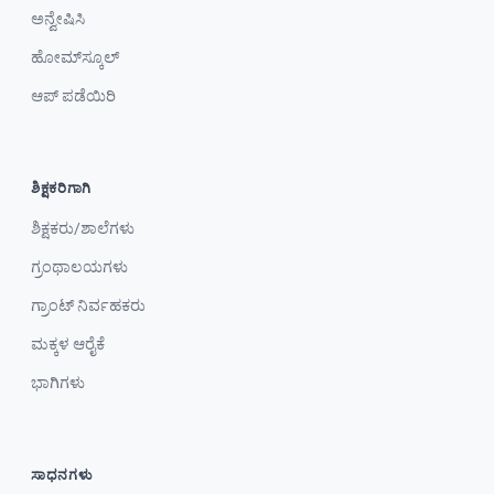
ಅನ್ವೇಷಿಸಿ
ಹೋಮ್‌ಸ್ಕೂಲ್
ಆಪ್ ಪಡೆಯಿರಿ
ಶಿಕ್ಷಕರಿಗಾಗಿ
ಶಿಕ್ಷಕರು/ಶಾಲೆಗಳು
ಗ್ರಂಥಾಲಯಗಳು
ಗ್ರಾಂಟ್ ನಿರ್ವಹಕರು
ಮಕ್ಕಳ ಆರೈಕೆ
ಭಾಗಿಗಳು
ಸಾಧನಗಳು