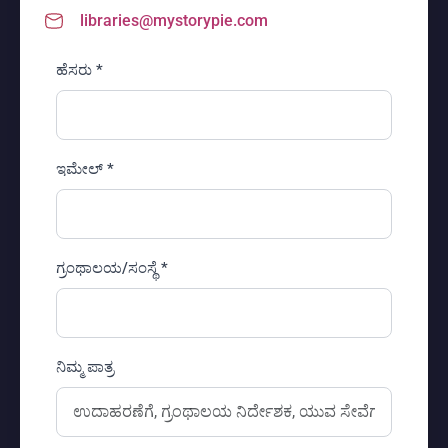
libraries@mystorypie.com
ಹೆಸರು *
ಇಮೇಲ್ *
ಗ್ರಂಥಾಲಯ/ಸಂಸ್ಥೆ *
ನಿಮ್ಮ ಪಾತ್ರ