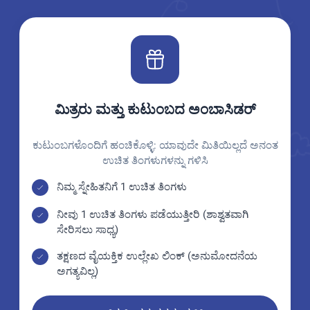
ಮಿತ್ರರು ಮತ್ತು ಕುಟುಂಬದ ಅಂಬಾಸಿಡರ್
ಕುಟುಂಬಗಳೊಂದಿಗೆ ಹಂಚಿಕೊಳ್ಳಿ: ಯಾವುದೇ ಮಿತಿಯಿಲ್ಲದೆ ಅನಂತ
ಉಚಿತ ತಿಂಗಳುಗಳನ್ನು ಗಳಿಸಿ
ನಿಮ್ಮ ಸ್ನೇಹಿತನಿಗೆ 1 ಉಚಿತ ತಿಂಗಳು
ನೀವು 1 ಉಚಿತ ತಿಂಗಳು ಪಡೆಯುತ್ತೀರಿ (ಶಾಶ್ವತವಾಗಿ
ಸೇರಿಸಲು ಸಾಧ್ಯ)
ತಕ್ಷಣದ ವೈಯಕ್ತಿಕ ಉಲ್ಲೇಖ ಲಿಂಕ್ (ಅನುಮೋದನೆಯ
ಅಗತ್ಯವಿಲ್ಲ)