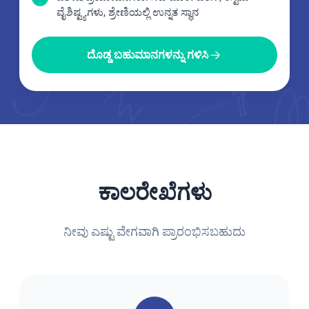
ವೈಶಿಷ್ಟ್ಯಗಳು, ಶ್ರೇಣಿಯಲ್ಲಿ ಉನ್ನತ ಸ್ಥಾನ
ದೊಡ್ಡ ಬಹುಮಾನಗಳನ್ನು ಗಳಿಸಿ
ಕಾಲರೇಖೆಗಳು
ನೀವು ಎಷ್ಟು ವೇಗವಾಗಿ ಪ್ರಾರಂಭಿಸಬಹುದು