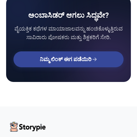
ಅಂಬಾಸಿಡರ್ ಆಗಲು ಸಿದ್ಧವೇ?
ವೈಯಕ್ತಿಕ ಕಥೆಗಳ ಮಾಯಾಜಾಲವನ್ನು ಹಂಚಿಕೊಳ್ಳುತ್ತಿರುವ
ಸಾವಿರಾರು ಪೋಷಕರು ಮತ್ತು ಶಿಕ್ಷಕರಿಗೆ ಸೇರಿ.
ನಿಮ್ಮ ಲಿಂಕ್ ಈಗ ಪಡೆಯಿರಿ