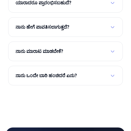
ಯಾರಾದರೂ ಪ್ರಾರಂಭಿಸಬಹುದೆ?
ಹೌದು, ಪೋಷಕರು, ಶಿಕ್ಷಕರು, ಮಕ್ಕಳ ಓದಲು ಸಹಾಯ
ಮಾಡಲು ಇಚ್ಛಿಸುವ ಯಾರಾದರೂ.
ನಾನು ಹೇಗೆ ಪಾವತಿಸಲಾಗುತ್ತದೆ?
ನಗದು ಬೋನಸ್‌ಗಳು ಮತ್ತು ಆದಾಯ ನಿಮ್ಮ ಖಾತೆಗೆ ನೇರವಾಗಿ
ಹೋಗುತ್ತದೆ.
ನಾನು ಮಾರಾಟ ಮಾಡಬೇಕೆ?
ಇಲ್ಲ. ಸ್ನೇಹಿತರು ಜೊತೆ ಹಂಚುವ ಮೂಲಕ ಪ್ರಾರಂಭಿಸಿ. ನೀವು
ಬಯಸಿದರೆ, ಉನ್ನತ ಹಂತಗಳು ಶಾಲೆಗಳಿಗೆ ಸಹಾಯ ಮಾಡುತ್ತವೆ.
ನಾನು ಒಂದೇ ಬಾರಿ ಹಂಚಿದರೆ ಏನು?
ನೀವು ಮತ್ತು ನಿಮ್ಮ ಸ್ನೇಹಿತನಿಗೆ 1 ಉಚಿತ ತಿಂಗಳು ಇನ್ನೂ ಇದೆ.