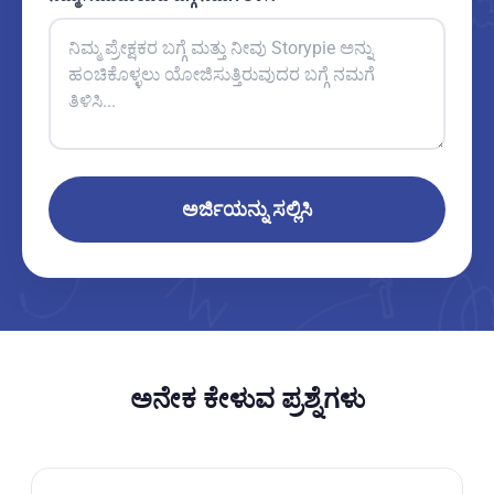
ಅರ್ಜಿಯನ್ನು ಸಲ್ಲಿಸಿ
ಅನೇಕ ಕೇಳುವ ಪ್ರಶ್ನೆಗಳು