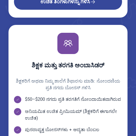
ಉಚಿತ ತಿಂಗಳುಗಳನ್ನು ಗಳಿಸಿ
ಶಿಕ್ಷಕ ಮತ್ತು ತರಗತಿ ಅಂಬಾಸಿಡರ್
ಶಿಕ್ಷಕರಿಗೆ ಅಥವಾ ನಿಮ್ಮ ಶಾಲೆಗೆ ಶಿಫಾರಸು ಮಾಡಿ: ನೋಂದಣಿಯ
ಪ್ರತಿ ನಗದು ಬೋನಸ್ ಗಳಿಸಿ
$50–$200 ನಗದು ಪ್ರತಿ ತರಗತಿಗೆ ನೋಂದಾಯಿತವಾಗಿರುವ
ಅನಿಯಮಿತ ಉಚಿತ ಪ್ರೀಮಿಯಮ್ (ಶಿಕ್ಷಕರಿಗೆ ಈಗಾಗಲೇ
ಉಚಿತ)
ಪುನರಾವೃತ್ತ ಬೋನಸ್‌ಗಳು + ಆದ್ಯತಾ ಬೆಂಬಲ