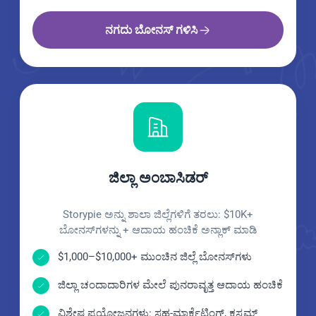
ನಗದು ಬೋನಸ್ ಗಳಿಸಿ
ಜಿಲ್ಲಾ ಅಂಬಾಸಿಡರ್
Storypie ಅನ್ನು ಶಾಲಾ ಜಿಲ್ಲೆಗಳಿಗೆ ತರಲು: $10K+
ಬೋನಸ್‌ಗಳನ್ನು + ಆದಾಯ ಹಂಚಿಕೆ ಅನ್ಲಾಕ್ ಮಾಡಿ
$1,000–$10,000+ ಮುಂಚಿನ ಜಿಲ್ಲೆ ಬೋನಸ್‌ಗಳು
ಜಿಲ್ಲಾ ಚಂದಾದಾರಿಗಳ ಮೇಲೆ ಪುನರಾವೃತ್ತ ಆದಾಯ ಹಂಚಿಕೆ
ವಿಶೇಷ ಪ್ರಯೋಜನಗಳು: ಸಹ-ಮಾರ್ಕೆಟಿಂಗ್, ಕಸ್ಟಮ್